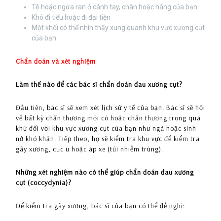
Tê hoặc ngứa ran ở cánh tay, chân hoặc háng của bạn.
Khó đi tiểu hoặc đi đại tiện
Một khối có thể nhìn thấy xung quanh khu vực xương cụt
của bạn.
Chẩn đoán và xét nghiệm
Làm thế nào để các bác sĩ chẩn đoán đau xương cụt?
Đầu tiên, bác sĩ sẽ xem xét lịch sử y tế của bạn. Bác sĩ sẽ hỏi
về bất kỳ chấn thương mới có hoặc chấn thương trong quá
khứ đối với khu vực xương cụt của bạn như ngã hoặc sinh
nở khó khăn. Tiếp theo, họ sẽ kiểm tra khu vực để kiểm tra
gãy xương, cục u hoặc áp xe (túi nhiễm trùng).
Những xét nghiệm nào có thể giúp chẩn đoán đau xương
cụt (coccydynia)?
Để kiểm tra gãy xương, bác sĩ của bạn có thể đề nghị: