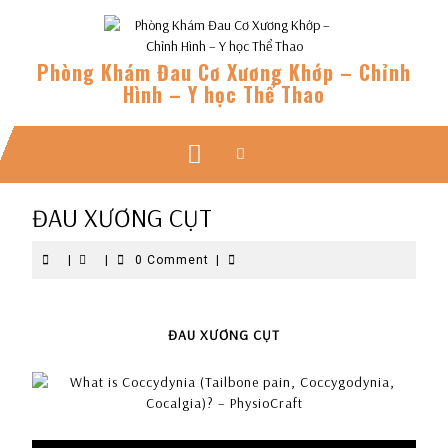
Skip
to
content
Phòng Khám Đau Cơ Xương Khớp – Chỉnh
Hình – Y học Thể Thao
Open
Button
ĐAU XƯƠNG CỤT
|
|
0 Comment
|
ĐAU XƯƠNG CỤT