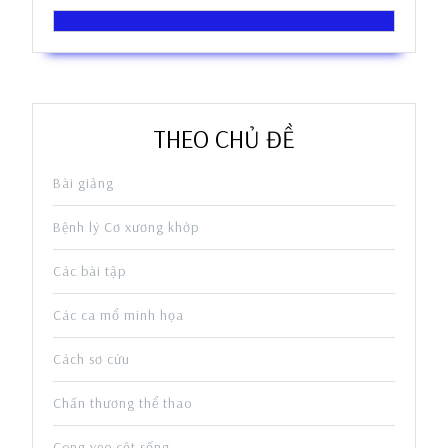
THEO CHỦ ĐỀ
Bài giảng
Bệnh lý Cơ xương khớp
Các bài tập
Các ca mổ minh họa
Cách sơ cứu
Chấn thương thể thao
Cong vẹo cột sống