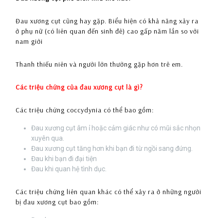
Đau xương cụt cũng hay gặp. Biểu hiện có khả năng xảy ra
ở phụ nữ (có liên quan đến sinh đẻ) cao gấp năm lần so với
nam giới
Thanh thiếu niên và người lớn thường gặp hơn trẻ em.
Các triệu chứng của đau xương cụt là gì?
Các triệu chứng coccydynia có thể bao gồm:
Đau xương cụt âm ỉ hoặc cảm giác như có mũi sắc nhọn
xuyên qua.
Đau xương cụt tăng hơn khi bạn đi từ ngồi sang đứng.
Đau khi bạn đi đại tiện
Đau khi quan hệ tình dục.
Các triệu chứng liên quan khác có thể xảy ra ở những người
bị đau xương cụt bao gồm: