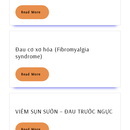
XƯƠNG
Read
Read More
More
Đau cơ xơ hóa (Fibromyalgia
Đau
syndrome)
cơ
xơ
Read
Read More
hóa
More
(Fibromyalgia
syndrome)
VIÊM
VIÊM SỤN SƯỜN – ĐAU TRƯỚC NGỰC
SỤN
SƯỜN
Read
Read More