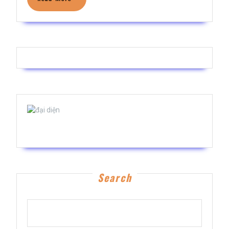
–
More
ĐAU
TRƯỚC
NGỰC
Bs Phạm Thế Hiển
Search