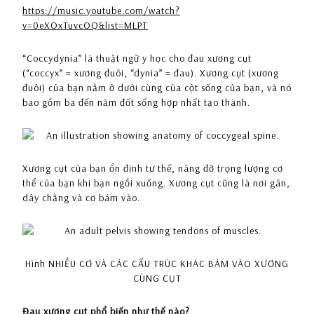
https://music.youtube.com/watch?
v=0eXOxTuvcOQ&list=MLPT
“Coccydynia” là thuật ngữ y học cho đau xương cụt
(“coccyx” = xương đuôi, “dynia” = đau). Xương cụt (xương
đuôi) của bạn nằm ở dưới cùng của cột sống của bạn, và nó
bao gồm ba đến năm đốt sống hợp nhất tạo thành.
Xương cụt của bạn ổn định tư thế, nâng đỡ trọng lượng cơ
thể của bạn khi bạn ngồi xuống. Xương cụt cũng là nơi gân,
dây chằng và cơ bám vào.
Hình NHIỀU CƠ VÀ CÁC CẤU TRÚC KHÁC BÁM VÀO XƯƠNG
CÙNG CỤT
Đau xương cụt phổ biến như thế nào?