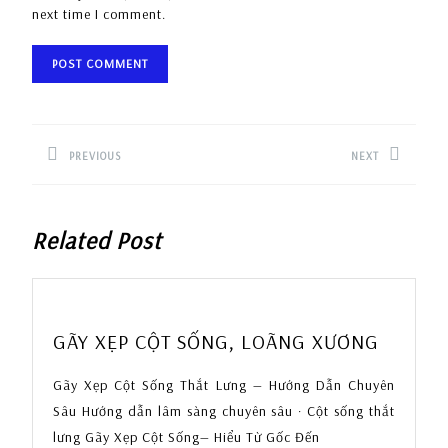
next time I comment.
Post
navigation
PREVIOUS
NEXT
Previous
Next
post:
post:
Related Post
GÃY
GÃY XẸP CỘT SỐNG, LOÃNG XƯƠNG
XẸP
Gãy Xẹp Cột Sống Thắt Lưng — Hướng Dẫn Chuyên
CỘT
SỐNG,
Sâu Hướng dẫn lâm sàng chuyên sâu · Cột sống thắt
LOÃNG
lưng Gãy Xẹp Cột Sống— Hiểu Từ Gốc Đến