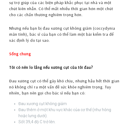
sự trợ giúp của các biện pháp khắc phục tại nhà và một
chút kiên nhẫn. Có thể mất nhiều thời gian hơn một chút
cho các chấn thương nghiêm trọng hơn.
Nhưng nếu bạn bị đau xương cụt không giảm (coccydynia
mãn tính), bác sĩ của bạn có thể làm một bài kiểm tra để
xác định lý do tại sao.
Sống chung
Tôi có nên lo lắng nếu xương cụt của tôi đau?
Đau xương cụt có thể gây khó chịu, nhưng hầu hết thời gian
nó không chỉ ra một vấn đề sức khỏe nghiêm trọng. Tuy
nhiên, bạn nên gọi cho bác sĩ nếu bạn có:
Đau xương cụt không giảm
Đau thêm ở một khu vực khác của cơ thể (như hông
hoặc lưng dưới).
Sốt 39,4 độ C trở lên.