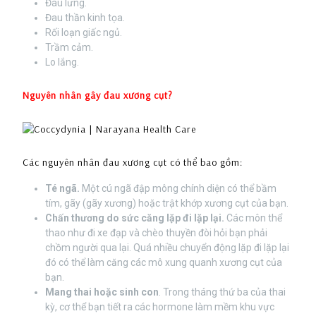
Đau lưng.
Đau thần kinh tọa.
Rối loạn giấc ngủ.
Trầm cảm.
Lo lắng.
Nguyên nhân gây đau xương cụt?
Các nguyên nhân đau xương cụt có thể bao gồm:
Té ngã.
Một cú ngã đập mông chính diện có thể bầm
tím, gãy (gãy xương) hoặc trật khớp xương cụt của bạn.
Chấn thương do sức căng lặp đi lặp lại.
Các môn thể
thao như đi xe đạp và chèo thuyền đòi hỏi bạn phải
chồm người qua lại. Quá nhiều chuyển động lặp đi lặp lại
đó có thể làm căng các mô xung quanh xương cụt của
bạn.
Mang thai hoặc sinh con
. Trong tháng thứ ba của thai
kỳ, cơ thể bạn tiết ra các hormone làm mềm khu vực