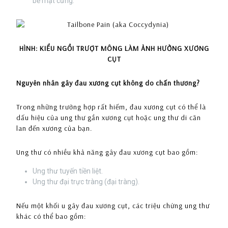
bề mặt cứng.
HÌNH: KIỂU NGỒI TRƯỢT MÔNG LÀM ẢNH HƯỞNG XƯƠNG
CỤT
Nguyên nhân gây đau xương cụt không do chấn thương?
Trong những trường hợp rất hiếm, đau xương cụt có thể là
dấu hiệu của ung thư gần xương cụt hoặc ung thư di căn
lan đến xương của bạn.
Ung thư có nhiều khả năng gây đau xương cụt bao gồm:
Ung thư tuyến tiền liệt.
Ung thư đại trực tràng (đại tràng).
Nếu một khối u gây đau xương cụt, các triệu chứng ung thư
khác có thể bao gồm: