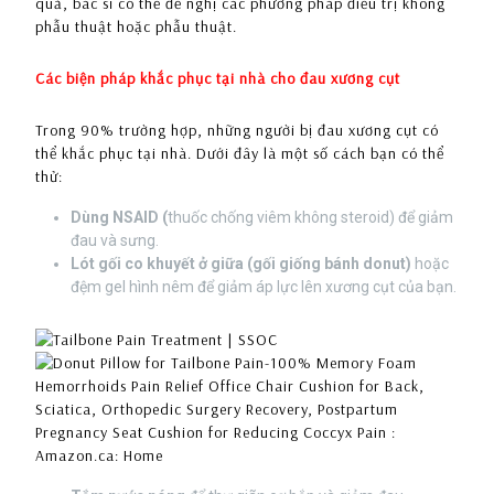
quả, bác sĩ có thể đề nghị các phương pháp điều trị không
phẫu thuật hoặc phẫu thuật.
Các biện pháp khắc phục tại nhà cho đau xương cụt
Trong 90% trường hợp, những người bị đau xương cụt có
thể khắc phục tại nhà. Dưới đây là một số cách bạn có thể
thử:
Dùng
NSAID
(
thuốc chống viêm không steroid) để giảm
đau và sưng.
Lót gối co khuyết ở giữa (gối giống bánh donut)
hoặc
đệm gel hình nêm để giảm áp lực lên xương cụt của bạn.