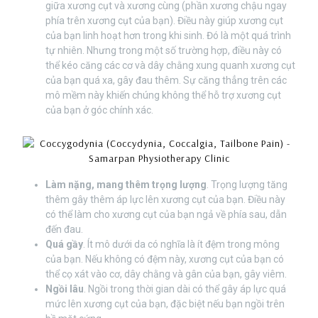
giữa xương cụt và xương cùng (phần xương chậu ngay
phía trên xương cụt của bạn). Điều này giúp xương cụt
của bạn linh hoạt hơn trong khi sinh. Đó là một quá trình
tự nhiên. Nhưng trong một số trường hợp, điều này có
thể kéo căng các cơ và dây chằng xung quanh xương cụt
của bạn quá xa, gây đau thêm. Sự căng thẳng trên các
mô mềm này khiến chúng không thể hỗ trợ xương cụt
của bạn ở góc chính xác.
Làm nặng, mang thêm trọng lượng
. Trọng lượng tăng
thêm gây thêm áp lực lên xương cụt của bạn. Điều này
có thể làm cho xương cụt của bạn ngả về phía sau, dẫn
đến đau.
Quá gầy
. Ít mô dưới da có nghĩa là ít đệm trong mông
của bạn. Nếu không có đệm này, xương cụt của bạn có
thể cọ xát vào cơ, dây chằng và gân của bạn, gây viêm.
Ngồi lâu
. Ngồi trong thời gian dài có thể gây áp lực quá
mức lên xương cụt của bạn, đặc biệt nếu bạn ngồi trên