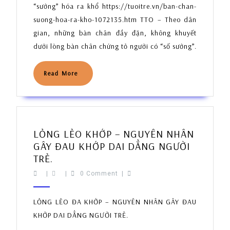
“sướng” hóa ra khổ https://tuoitre.vn/ban-chan-
suong-hoa-ra-kho-1072135.htm TTO – Theo dân
gian, những bàn chân đầy đặn, không khuyết
dưới lòng bàn chân chứng tỏ người có “số sướng”.
Read
Read More
More
LỎNG LẺO KHỚP – NGUYÊN NHÂN
GÂY ĐAU KHỚP DAI DẲNG NGƯỜI
LỎNG
TRẺ.
LẺO
|
|
0 Comment
|
KHỚP
–
LỎNG LẺO ĐA KHỚP – NGUYÊN NHÂN GÂY ĐAU
NGUYÊN
KHỚP DAI DẲNG NGƯỜI TRẺ.
NHÂN