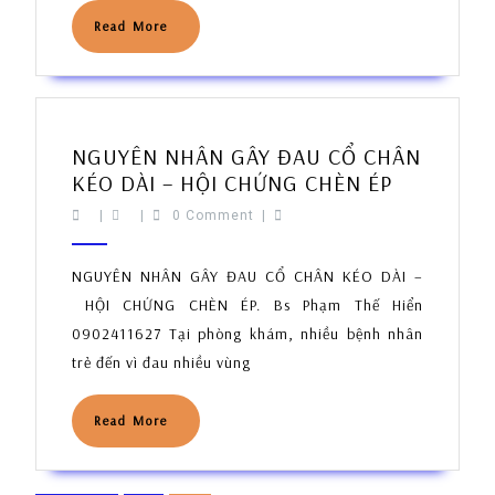
GÂY
ĐAU
Read
Read More
More
KHỚP
DAI
DẲNG
NGƯỜI
NGUYÊN NHÂN GÂY ĐAU CỔ CHÂN
TRẺ.
NGUYÊN
KÉO DÀI – HỘI CHỨNG CHÈN ÉP
NHÂN
|
|
0 Comment
|
GÂY
ĐAU
NGUYÊN NHÂN GÂY ĐAU CỔ CHÂN KÉO DÀI –
CỔ
HỘI CHỨNG CHÈN ÉP. Bs Phạm Thế Hiển
CHÂN
0902411627 Tại phòng khám, nhiều bệnh nhân
KÉO
trẻ đến vì đau nhiều vùng
DÀI
–
HỘI
Read
Read More
More
CHỨNG
CHÈN