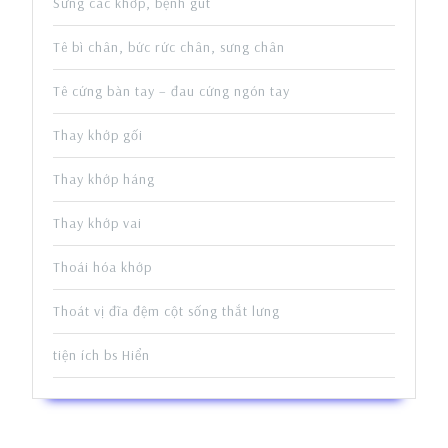
Sưng các khớp, bệnh gút
Tê bì chân, bức rức chân, sưng chân
Tê cứng bàn tay – đau cứng ngón tay
Thay khớp gối
Thay khớp háng
Thay khớp vai
Thoái hóa khớp
Thoát vị đĩa đệm cột sống thắt lưng
tiện ích bs Hiển