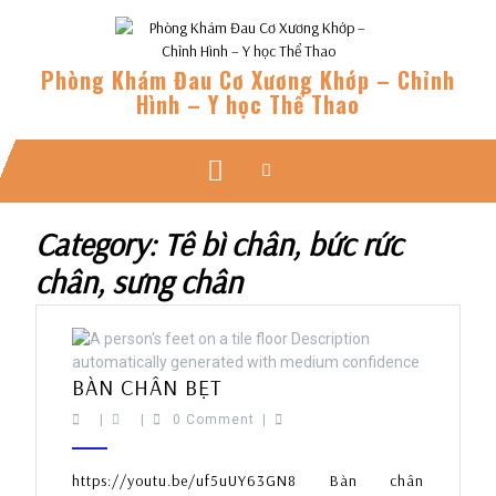
Skip
to
content
Phòng Khám Đau Cơ Xương Khớp – Chỉnh
Hình – Y học Thể Thao
Open
Button
Category:
Tê bì chân, bức rức
chân, sưng chân
BÀN
BÀN CHÂN BẸT
CHÂN
|
|
0 Comment
|
BẸT
https://youtu.be/uf5uUY63GN8 Bàn chân