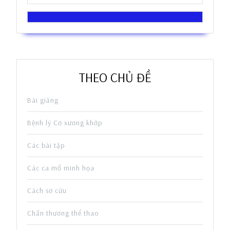
THEO CHỦ ĐỀ
Bài giảng
Bệnh lý Cơ xương khớp
Các bài tập
Các ca mổ minh họa
Cách sơ cứu
Chấn thương thể thao