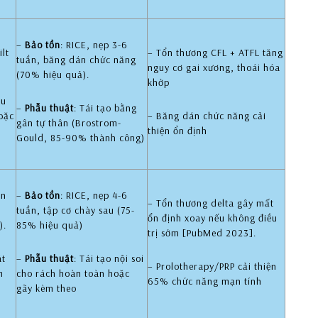
–
Bảo tồn
: RICE, nẹp 3-6
ilt
– Tổn thương CFL + ATFL tăng
tuần, băng dán chức năng
nguy cơ gai xương, thoái hóa
(70% hiệu quả).
khớp
êu
–
Phẫu thuật
: Tái tạo bằng
oặc
– Băng dán chức năng cải
gân tự thân (Brostrom-
thiện ổn định
Gould, 85-90% thành công)
on
–
Bảo tồn
: RICE, nẹp 4-6
– Tổn thương delta gây mất
%
tuần, tập cơ chày sau (75-
ổn định xoay nếu không điều
).
85% hiệu quả)
trị sớm [PubMed 2023].
át
–
Phẫu thuật
: Tái tạo nội soi
– Prolotherapy/PRP cải thiện
m
cho rách hoàn toàn hoặc
65% chức năng mạn tính
gãy kèm theo