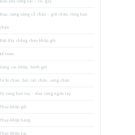
Đau yếu cùng vai – cổ- gáy
Đau, sưng vùng cổ chân – gót chân, lòng bàn
chân
Đứt đây chằng chéo khớp gối
kế toán
Sưng các khớp, bệnh gút
Tê bì chân, bức rức chân, sưng chân
Tê cứng bàn tay – đau cứng ngón tay
Thay khớp gối
Thay khớp háng
Thay khớp vai