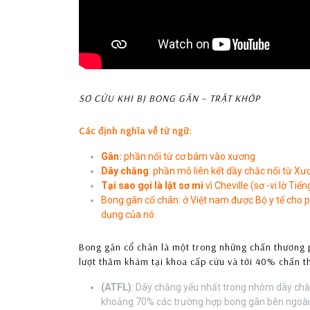
SƠ CỨU KHI BỊ BONG GÂN – TRẬT KHỚP
Các định nghĩa về từ ngữ:
Gân:
phần nối từ cơ bám vào xương
Dây chằng
: phần mô liên kết dầy chắc nối từ 
Tại sao gọi là lật sơ mi
vì Cheville (sơ -vi lờ Tiế
Bong gân cổ chân: ở Việt nam được Bộ y tế cho p
dụng của nó.
Bong gân cổ chân là một trong những chấn thương p
lượt thăm khám tại khoa cấp cứu và tới 40% chấn t
(ATFL)
: Dây chằng yếu nhất trong nhóm dây chằn
khoảng 70% các trường hợp bong gân bên ngoài