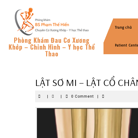
Skip
to
content
Trang chủ
Phòng Khám Đau Cơ Xương
Khớp – Chỉnh Hình – Y học Thể
Patient Cent
Thao
LẬT SƠ MI – LẬT CỔ CH
|
|
0 Comment
|