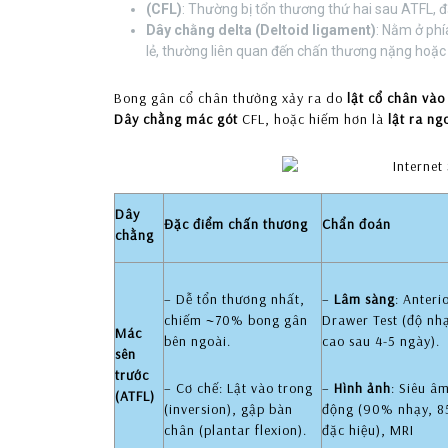
(CFL)
: Thường bị tổn thương thứ hai sau ATFL, 
Dây chằng delta (Deltoid ligament)
: Nằm ở phí
lẻ, thường liên quan đến chấn thương nặng hoặc
Bong gân cổ chân thường xảy ra do
lật cổ chân vào
Dây chằng mác gót
CFL, hoặc hiếm hơn là
lật ra ng
Dây
Đặc điểm chấn thương
Chẩn đoán
chằng
– Dễ tổn thương nhất,
–
Lâm sàng
: Anteri
chiếm ~70% bong gân
Drawer Test (độ nh
Mác
bên ngoài.
cao sau 4-5 ngày).
sên
trước
– Cơ chế: Lật vào trong
–
Hình ảnh
: Siêu â
(ATFL)
(inversion), gập bàn
động (90% nhạy, 
chân (plantar flexion).
đặc hiệu), MRI