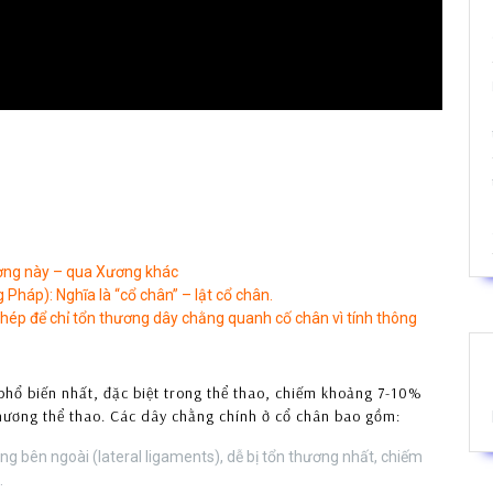
Xương này – qua Xương khác
ng Pháp): Nghĩa là “cổ chân” – lật cổ chân.
hép để chỉ tổn thương dây chằng quanh cố chân vì tính thông
hổ biến nhất, đặc biệt trong thể thao, chiếm khoảng 7-10%
hương thể thao. Các dây chằng chính ở cổ chân bao gồm:
g bên ngoài (lateral ligaments), dễ bị tổn thương nhất, chiếm
.