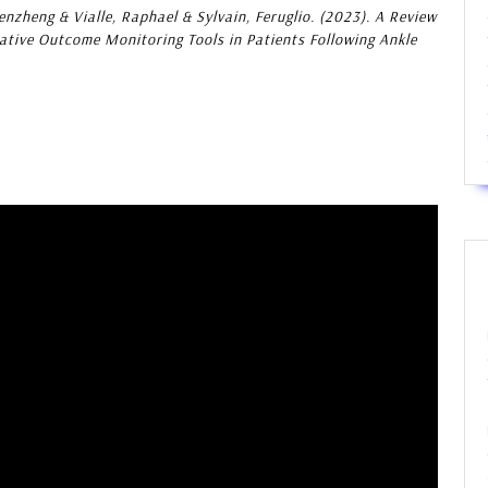
nzheng & Vialle, Raphael & Sylvain, Feruglio. (2023). A Review
native Outcome Monitoring Tools in Patients Following Ankle