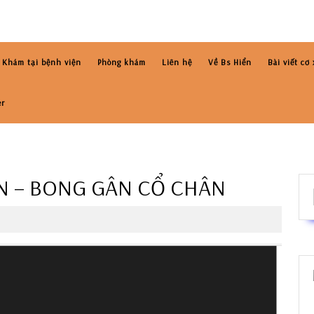
Khám tại bệnh viện
Phòng khám
Liên hệ
Về Bs Hiển
Bài viết cơ
er
ÂN – BONG GÂN CỔ CHÂN