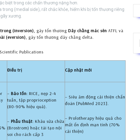
đặc biệt trong các chấn thương nặng hơn.
a trong (medial side), rất chắc khỏe, hiếm khi bị tổn thương riêng
 gãy xương.
 trong (inversion)
, gây tổn thương
Dây chằng mác sên
ATFL và
oài (eversion)
, gây tổn thương dây chằng delta.
Điều trị
Cập nhật mới
or
–
Bảo tồn
: RICE, nẹp 2-4
– Siêu âm động cải thiện chẩn
ạy
tuần, tập proprioception
đoán [PubMed 2023].
(80-90% hiệu quả).
– Prolotherapy hiệu quả cho
m
–
Phẫu thuật
: Khâu sửa chữa
mất ổn định mạn tính (70%
85%
(Brostrom) hoặc tái tạo nội
cải thiện)
soi cho rách cấp 3