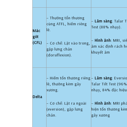
– Thường tổn thương
–
Lâm sàng
: Talar T
cùng ATFL, hiếm riêng
Test (88% nhạy).
lẻ.
Mác
gót
–
Hình ảnh
: MRI, si
(CFL)
– Cơ chế: Lật vào trong,
âm xác định rách h
gập lưng chân
khuyết âm
(dorsiflexion).
– Hiếm tổn thương riêng
–
Lâm sàng
: Eversi
lẻ, thường kèm gãy
Talar Tilt Test (96
xương.
nhạy, 84% đặc hiệu
Delta
– Cơ chế: Lật ra ngoài
–
Hình ảnh
: MRI ph
(eversion), gập lưng
hiện tổn thương kè
chân.
gãy xương