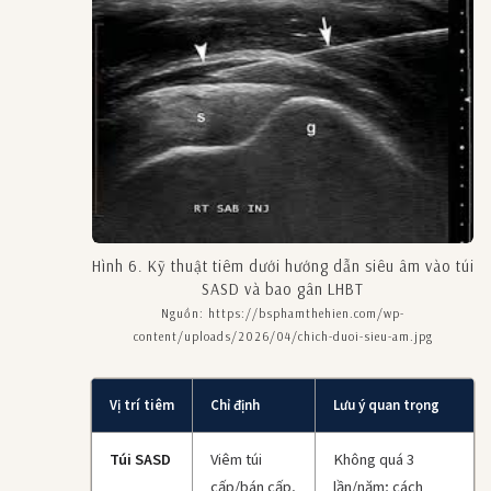
Hình 6. Kỹ thuật tiêm dưới hướng dẫn siêu âm vào túi
SASD và bao gân LHBT
Nguồn: https://bsphamthehien.com/wp-
content/uploads/2026/04/chich-duoi-sieu-am.jpg
Vị trí tiêm
Chỉ định
Lưu ý quan trọng
Túi SASD
Viêm túi
Không quá 3
cấp/bán cấp,
lần/năm; cách