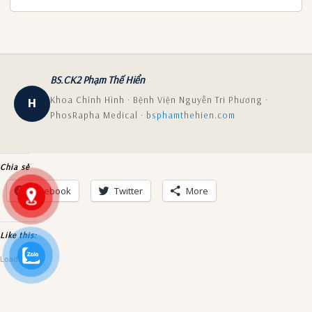
BS.CK2 Phạm Thế Hiển
Khoa Chỉnh Hình · Bệnh Viện Nguyễn Tri Phương ·
H
PhosRapha Medical ·
bsphamthehien.com
Chia sẻ
Facebook
Twitter
More
Like this:
Loading...