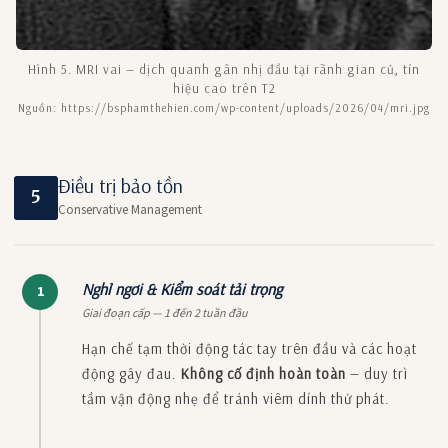
Hình 5. MRI vai — dịch quanh gân nhị đầu tại rãnh gian củ, tín
hiệu cao trên T2
Nguồn: https://bsphamthehien.com/wp-content/uploads/2026/04/mri.jpg
Điều trị bảo tồn
5
Conservative Management
Nghỉ ngơi & Kiểm soát tải trọng
1
Giai đoạn cấp — 1 đến 2 tuần đầu
Hạn chế tạm thời động tác tay trên đầu và các hoạt
động gây đau.
Không cố định hoàn toàn
— duy trì
tầm vận động nhẹ để tránh viêm dính thứ phát.