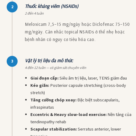
Thuốc kháng viêm (NSAIDs)
2
2 đến 4 tuần
Meloxicam 7,5–15 mg/ngày hoặc Diclofenac 75–150
mg/ngày. Cân nhắc topical NSAIDs ở thể nhẹ hoặc
bệnh nhân có nguy cơ tiêu hóa cao.
Vật lý trị liệu đa mô thức
3
4 đến 12 tuần — có giám sát chuyên viên
Giai đoạn cấp:
Siêu âm trị liệu, laser, TENS giảm đau
Kéo giãn:
Posterior capsule stretching (cross-body
stretch)
Tăng cường chóp xoay:
Đặc biệt subscapularis,
infraspinatus
Eccentric & Heavy slow-load exercise:
Nền tảng của
tendinopathy rehab
Scapular stabilization:
Serratus anterior, lower