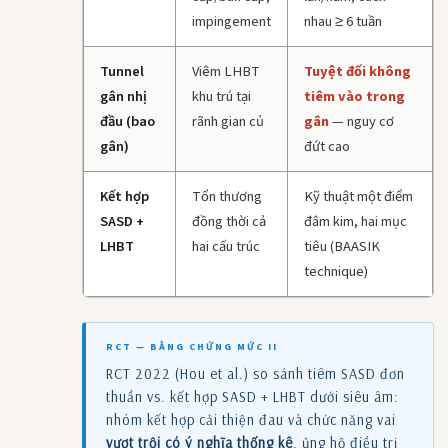
impingement
nhau ≥ 6 tuần
Tunnel
Viêm LHBT
Tuyệt đối không
gân nhị
khu trú tại
tiêm vào trong
đầu (bao
rãnh gian củ
gân
— nguy cơ
gân)
đứt cao
Kết hợp
Tổn thương
Kỹ thuật một điểm
SASD +
đồng thời cả
đâm kim, hai mục
LHBT
hai cấu trúc
tiêu (BAASIK
technique)
RCT — BẰNG CHỨNG MỨC II
RCT 2022 (Hou et al.) so sánh tiêm SASD đơn
thuần vs. kết hợp SASD + LHBT dưới siêu âm:
nhóm kết hợp cải thiện đau và chức năng vai
vượt trội có ý nghĩa thống kê
, ủng hộ điều trị