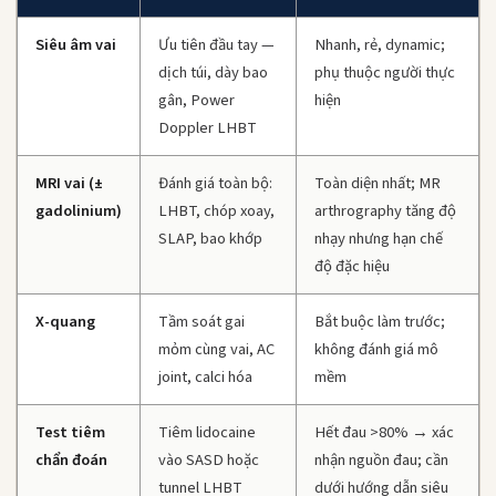
Siêu âm vai
Ưu tiên đầu tay —
Nhanh, rẻ, dynamic;
dịch túi, dày bao
phụ thuộc người thực
gân, Power
hiện
Doppler LHBT
MRI vai (±
Đánh giá toàn bộ:
Toàn diện nhất; MR
gadolinium)
LHBT, chóp xoay,
arthrography tăng độ
SLAP, bao khớp
nhạy nhưng hạn chế
độ đặc hiệu
X-quang
Tầm soát gai
Bắt buộc làm trước;
mỏm cùng vai, AC
không đánh giá mô
joint, calci hóa
mềm
Test tiêm
Tiêm lidocaine
Hết đau >80% → xác
chẩn đoán
vào SASD hoặc
nhận nguồn đau; cần
tunnel LHBT
dưới hướng dẫn siêu