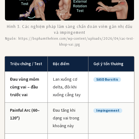
Hình 3. Các nghiệm pháp lâm sàng chẩn đoán viêm gân nhị đầu
và impingement
Nguồn: https://bsphamthehien.com/wp-content/uploads/2026/04/cac-test-
khop-vai.jpg
Triệu chứng / Test
Đặc điểm
Gợi ý tổn thương
Đau vùng mỏm
Lan xuống cơ
SASD Bursitis
cùng vai – đầu
delta, đôi khi
trước vai
xuống cẳng tay
Painful Arc (60–
Đau tăng khi
Impingement
120°)
dạng vai trong
khoảng này