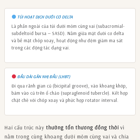
TÚI HOẠT DỊCH DƯỚI CƠ DELTA
Là phần ngoài của túi dưới mỏm cùng vai (subacromial-
subdeltoid bursa — SASD). Nằm giữa mặt dưới cơ delta
và bề mặt chóp xoay, hoạt động như đệm giảm ma sát
trong các động tác dạng vai.
ĐẦU DÀI GÂN NHỊ ĐẦU (LHBT)
Đi qua rãnh gian củ (bicipital groove), vào khoang khớp,
bám vào củ trên ổ chảo (supraglenoid tubercle). Kết hợp
chặt chẽ với chóp xoay và phức hợp rotator interval.
Hai cấu trúc này
thường tổn thương đồng thời
vì
nằm trong cùng khoang dưới mỏm cùng vai và chia