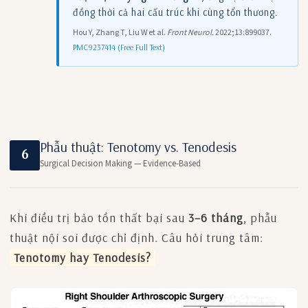
đồng thời cả hai cấu trúc khi cùng tổn thương.
Hou Y, Zhang T, Liu W et al.
Front Neurol.
2022;13:899037.
PMC9237414 (Free Full Text)
Phẫu thuật: Tenotomy vs. Tenodesis
6
Surgical Decision Making — Evidence-Based
Khi điều trị bảo tồn thất bại sau
3–6 tháng
, phẫu
thuật nội soi được chỉ định. Câu hỏi trung tâm:
Tenotomy hay Tenodesis?