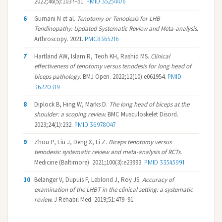
2022;46(5):1037–51.
PMID 35254476
6
Gurnani N et al.
Tenotomy or Tenodesis for LHB
Tendinopathy: Updated Systematic Review and Meta-analysis.
Arthroscopy. 2021.
PMC8365216
7
Hartland AW, Islam R, Teoh KH, Rashid MS.
Clinical
effectiveness of tenotomy versus tenodesis for long head of
biceps pathology.
BMJ Open. 2022;12(10):e061954.
PMID
36220319
8
Diplock B, Hing W, Marks D.
The long head of biceps at the
shoulder: a scoping review.
BMC Musculoskelet Disord.
2023;24(1):232.
PMID 36978047
9
Zhou P, Liu J, Deng X, Li Z.
Biceps tenotomy versus
tenodesis: systematic review and meta-analysis of RCTs.
Medicine (Baltimore). 2021;100(3):e23993.
PMID 33545991
10
Belanger V, Dupuis F, Leblond J, Roy JS.
Accuracy of
examination of the LHBT in the clinical setting: a systematic
review.
J Rehabil Med. 2019;51:479–91.