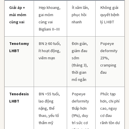
Giải áp +
Hẹp khoang,
Ít xâm lấn,
Không giải
mài mỏm
gai mỏm
phục hồi
quyết bệnh
cùng vai
cùng vai
nhanh
lý LHBT
Bigliani II–III
Tenotomy
BN ≥ 60 tuổi,
Đơn giản,
Popeye
LHBT
ít hoạt động,
giảm đau
deformity
viêm mạn
sớm
23%,
(tháng 3),
cramping
thời gian
đau
mổ ngắn
Tenodesis
BN <55 tuổi,
Popeye
Phức tạp
LHBT
lao động
deformity
hơn, chi phí
nặng, thể
thấp hơn
cao, nguy
thao, yếu tố
(9%), duy
cơ đau
thẩm mỹ
trì sức cơ
rãnh tồn dư