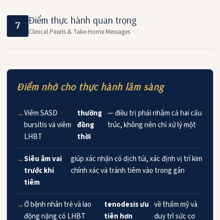
Điểm thực hành quan trọng
7
Clinical Pearls & Take-Home Messages
Điểm nhớ cho thực hành lâm sàng
Viêm SASD
thường
— điều trị phải nhắm cả hai cấu
bursitis và viêm
đồng
trúc, không nên chỉ xử lý một
LHBT
thời
Siêu âm vai
giúp xác nhận có dịch túi, xác định vị trí kim
trước khi
chính xác và tránh tiêm vào trong gân
tiêm
Ở bệnh nhân trẻ và lao
tenodesis ưu
về thẩm mỹ và
động nặng có LHBT
tiên hơn
duy trì sức cơ