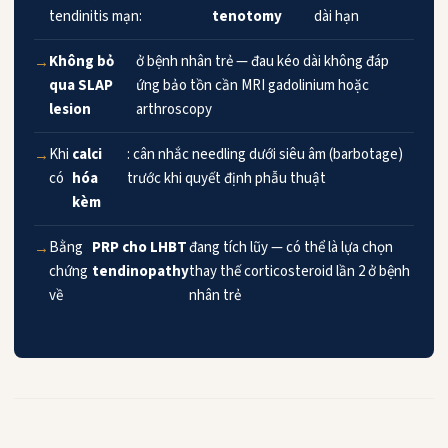
tendinitis mạn:
tenotomy
dài hạn
Không bỏ
ở bệnh nhân trẻ — đau kéo dài không đáp
qua SLAP
ứng bảo tồn cần MRI gadolinium hoặc
lesion
arthroscopy
Khi
calci
: cân nhắc needling dưới siêu âm (barbotage)
có
hóa
trước khi quyết định phẫu thuật
kèm
Bằng
PRP cho LHBT
đang tích lũy — có thể là lựa chọn
chứng
tendinopathy
thay thế corticosteroid lần 2 ở bệnh
về
nhân trẻ