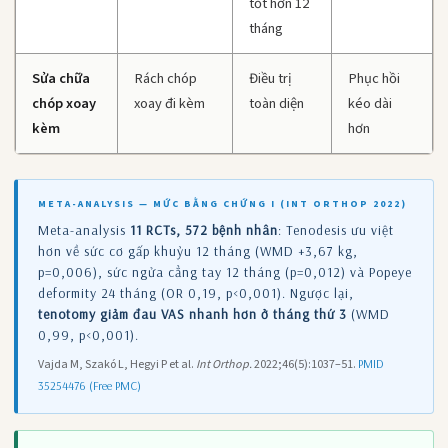
tốt hơn 12
tháng
Sửa chữa
Rách chóp
Điều trị
Phục hồi
chóp xoay
xoay đi kèm
toàn diện
kéo dài
kèm
hơn
META-ANALYSIS — MỨC BẰNG CHỨNG I (INT ORTHOP 2022)
Meta-analysis
11 RCTs, 572 bệnh nhân
: Tenodesis ưu việt
hơn về sức cơ gấp khuỷu 12 tháng (WMD +3,67 kg,
p=0,006), sức ngửa cẳng tay 12 tháng (p=0,012) và Popeye
deformity 24 tháng (OR 0,19, p<0,001). Ngược lại,
tenotomy giảm đau VAS nhanh hơn ở tháng thứ 3
(WMD
0,99, p<0,001).
Vajda M, Szakó L, Hegyi P et al.
Int Orthop.
2022;46(5):1037–51.
PMID
35254476 (Free PMC)