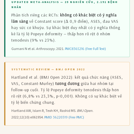
UPDATED META-ANALYSIS — 25 NGHIÊN CỨU, 2.191 BỆNH
NHÂN
Phân tích riêng các RCTs:
không có khác biệt có ý nghĩa
lâm sàng
về Constant score (Δ 0,9 điểm), ASES, đau VAS
hay sức cơ khuỷu. Sự khác biệt duy nhất có ý nghĩa thống
kê là tỷ lệ Popeye deformity — thấp hơn rõ rệt ở nhóm
tenodesis (9% vs 23%).
Gurnani N et al.
Arthroscopy.
2021.
PMC8365216 (Free Full Text)
SYSTEMATIC REVIEW — BMJ OPEN 2022
Hartland et al. (BMJ Open 2022): kết quả chức năng (ASES,
VAS, Constant-Murley)
tương đương
giữa hai nhóm tại
follow-up cuối. Tỷ lệ Popeye deformity tenodesis thấp hơn
rõ rệt (6,8% vs 23,3%, p<0,001). Không có sự khác biệt về
tỷ lệ biến chứng chung.
Hartland AW, Islam R, Teoh KH, Rashid MS.
BMJ Open.
2022;12(10):e061954.
PMID 36220319 (Free PMC)