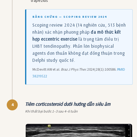
trapezius
BẰNG CHỨNG — SCOPING REVIEW 2024
Scoping review 2024 (14 nghiên cứu, 513 bệnh
nhân) xác nhận phương pháp
đa mô thức kết
hợp eccentric exercise
là trọng tâm điều trị
LHBT tendinopathy. Phần lớn biophysical
agents đơn thuần không đạt đồng thuận trong
Delphi study quốc tế.
McDevitt AW et al.
Braz J Phys Ther.
2024;28(1):100586.
PMID
38219522
Tiêm corticosteroid dưới hướng dẫn siêu âm
4
Khi thất bại bước 1–3 sau 4–6 tuần