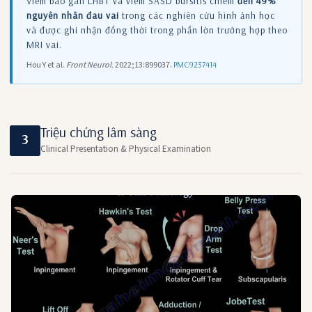
Viêm bao gân LHBT và viêm SASD bursitis chiếm
đến 49%
nguyên nhân đau vai
trong các nghiên cứu hình ảnh học
và được ghi nhận đồng thời trong phần lớn trường hợp theo
MRI vai.
Hou Y et al.
Front Neurol.
2022;13:899037.
PMC9237414
Triệu chứng lâm sàng
3
Clinical Presentation & Physical Examination