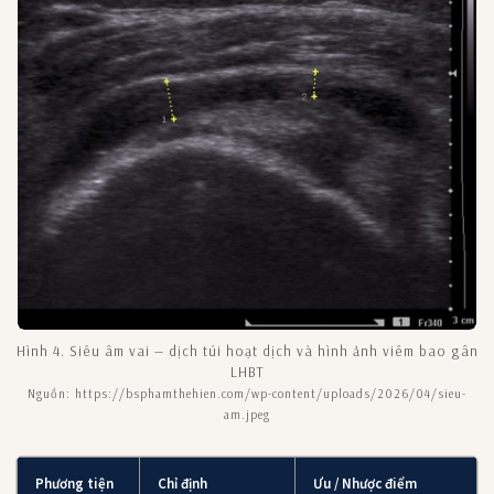
Hình 4. Siêu âm vai — dịch túi hoạt dịch và hình ảnh viêm bao gân
LHBT
Nguồn: https://bsphamthehien.com/wp-content/uploads/2026/04/sieu-
am.jpeg
Phương tiện
Chỉ định
Ưu / Nhược điểm