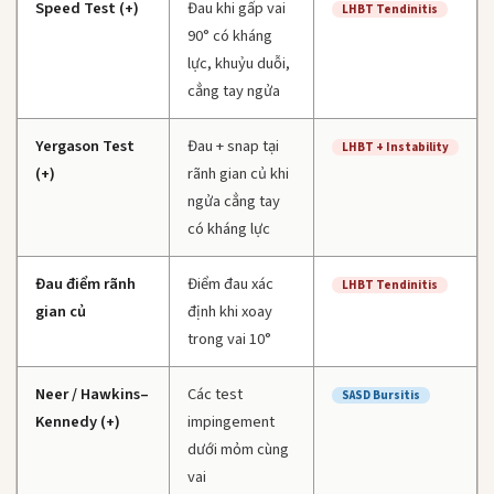
Speed Test (+)
Đau khi gấp vai
LHBT Tendinitis
90° có kháng
lực, khuỷu duỗi,
cẳng tay ngửa
Yergason Test
Đau + snap tại
LHBT + Instability
(+)
rãnh gian củ khi
ngửa cẳng tay
có kháng lực
Đau điểm rãnh
Điểm đau xác
LHBT Tendinitis
gian củ
định khi xoay
trong vai 10°
Neer / Hawkins–
Các test
SASD Bursitis
Kennedy (+)
impingement
dưới mỏm cùng
vai