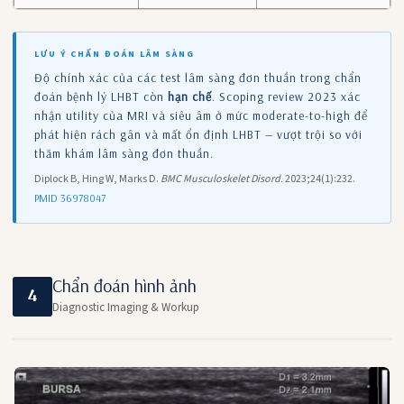
LƯU Ý CHẨN ĐOÁN LÂM SÀNG
Độ chính xác của các test lâm sàng đơn thuần trong chẩn
đoán bệnh lý LHBT còn
hạn chế
. Scoping review 2023 xác
nhận utility của MRI và siêu âm ở mức moderate-to-high để
phát hiện rách gân và mất ổn định LHBT — vượt trội so với
thăm khám lâm sàng đơn thuần.
Diplock B, Hing W, Marks D.
BMC Musculoskelet Disord.
2023;24(1):232.
PMID 36978047
Chẩn đoán hình ảnh
4
Diagnostic Imaging & Workup