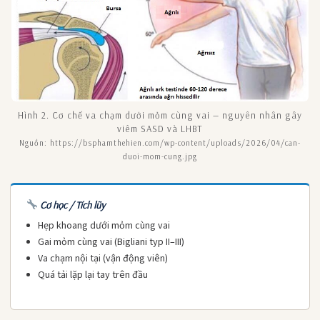
Hình 2. Cơ chế va chạm dưới mỏm cùng vai — nguyên nhân gây
viêm SASD và LHBT
Nguồn: https://bsphamthehien.com/wp-content/uploads/2026/04/can-
duoi-mom-cung.jpg
Cơ học / Tích lũy
Hẹp khoang dưới mỏm cùng vai
Gai mỏm cùng vai (Bigliani typ II–III)
Va chạm nội tại (vận động viên)
Quá tải lặp lại tay trên đầu