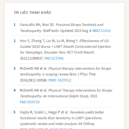
TÀI LIỆU THAM KHẢO
1
Varacallo MA, Mair SD.
Proximal Biceps Tendinitis and
Tendinopathy.
StatPearls. Updated 2023 Aug 4.
NBK533002
2
Hou Y, Zhang T, Liu W, Lu M, Wang Y.
Effectiveness of US-
Guided SASD Bursa + LHBT Sheath Corticosteroid Injection
for Hemiplegic Shoulder Pain: RCT.
Front Neurol.
2022;13:899037.
PMC9237414
3
McDevitt AW et al.
Physical therapy interventions for biceps
tendinopathy: a scoping review.
Braz J Phys Ther.
2024;28(1):100586.
PMID 38219522
4
McDevitt AW et al.
Physical Therapy Interventions for Biceps
Tendinopathy: An International Delphi Study.
2022.
PMC9159730
5
Vajda M, Szakó L, Hegyi P et al.
Tenodesis yields better
functional results than tenotomy in LHBT operations:
systematic review and meta-analysis.
Int Orthop.