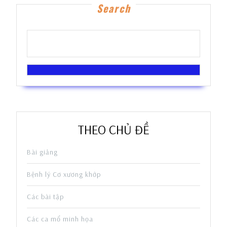
Search
THEO CHỦ ĐỀ
Bài giảng
Bệnh lý Cơ xương khớp
Các bài tập
Các ca mổ minh họa