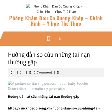
Skip
to
content
Phòng Khám Đau Cơ Xương Khớp – Chỉnh
Hình – Y học Thể Thao
Open
Button
Hướng dẫn sơ cứu những tai nạn
thường gặp
|
|
0 Comment
|
Hướng dẫn sơ cứu những tai nạn thường gặp
https://suckhoedoisong.vn/huong-dan-so-cuu-nhung-tai-