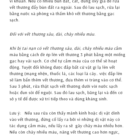
vi khuẩn. Nếu có nhiều bùn đất, cát, dùng oxy già để rửa
vết thương đẩy bùn đất ra ngoài. Sau đó lau sạch, rửa lại
bằng nước xà phòng và thấm khô vết thương bằng gạc
sạch.
Đối với vết thương sâu, dài, chảy nhiều máu.
Khi bị tai nạn có vết thương sâu, dài, chảy nhiều máu c
ầm
máu bằng cách đè ép lên vết thương 3 phút bằng một miếng
gạc hay vải sạch. Cơ chế tự cầm máu của cơ thể sẽ hoạt
động. Tuyệt đối không được đắp bất cứ vật gi lạ lên vết
thương (mạng nhện, thuốc lá, các loại lá cây.. việc đắp lên
sẽ làm bẩn thêm vết thương, đưa thêm vi trùng vào cơ thể.
Sau 3 phút, rửa thật sạch vết thương dưới vòi nước sạch
hoặc đun sôi để nguội. Sau đó lau sạch, băng lại và đến cơ
sở y tế để được xử trí tiếp theo và dùng kháng sinh.
Lưu ý: Nếu sau rửa còn thấy mảnh kính hoặc dị vật dính
vào vết thương, đừng cố lấy ra bởi vì những dị vật này có
tác dụng cầm máu, nếu lấy ra sẽ gây chảy máu nhiều hơn.
Nếu còn chảy nhiều máu, nâng vết thương cao hơn ngực,