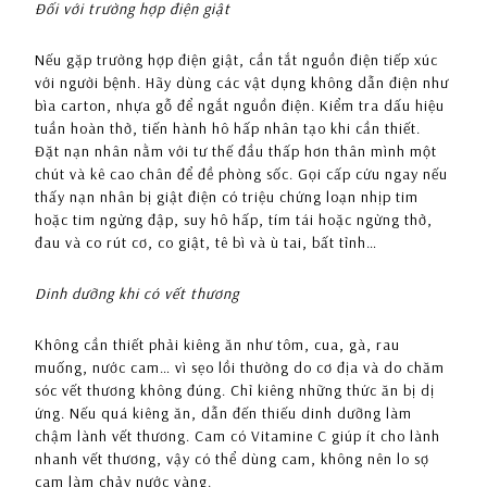
Đối với trường hợp điện giật
Nếu gặp trường hợp điện giật, cần tắt nguồn điện tiếp xúc
với người bệnh. Hãy dùng các vật dụng không dẫn điện như
bìa carton, nhựa gỗ để ngắt nguồn điện. Kiểm tra dấu hiệu
tuần hoàn thở, tiến hành hô hấp nhân tạo khi cần thiết.
Đặt nạn nhân nằm với tư thế đầu thấp hơn thân mình một
chút và kê cao chân để đề phòng sốc. Gọi cấp cứu ngay nếu
thấy nạn nhân bị giật điện có triệu chứng loạn nhịp tim
hoặc tim ngừng đập, suy hô hấp, tím tái hoặc ngừng thở,
đau và co rút cơ, co giật, tê bì và ù tai, bất tỉnh…
Dinh dưỡng khi có vết thương
Không cần thiết phải kiêng ăn như tôm, cua, gà, rau
muống, nước cam… vì sẹo lồi thường do cơ địa và do chăm
sóc vết thương không đúng. Chỉ kiêng những thức ăn bị dị
ứng. Nếu quá kiêng ăn, dẫn đến thiếu dinh dưỡng làm
chậm lành vết thương. Cam có Vitamine C giúp ít cho lành
nhanh vết thương, vậy có thể dùng cam, không nên lo sợ
cam làm chảy nước vàng.