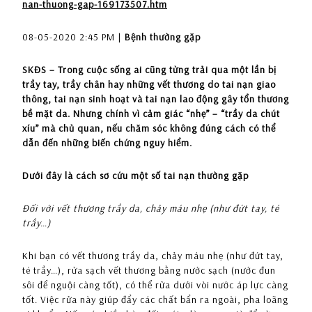
nan-thuong-gap-169173507.htm
08-05-2020 2:45 PM |
Bệnh thường gặp
SKĐS – Trong cuộc sống ai cũng từng trải qua một lần bị
trầy tay, trầy chân hay những vết thương do tai nạn giao
thông, tai nạn sinh hoạt và tai nạn lao động gây tổn thương
bề mặt da. Nhưng chính vì cảm giác “nhẹ” – “trầy da chút
xíu” mà chủ quan, nếu chăm sóc không đúng cách có thể
dẫn đến những biến chứng nguy hiểm.
Dưới đây là cách sơ cứu một số tai nạn thường gặp
Đối với vết thương trầy da, chảy máu nhẹ (như đứt tay, té
trầy…)
Khi bạn có vết thương trầy da, chảy máu nhẹ (như đứt tay,
té trầy…), rửa sạch vết thương bằng nước sạch (nước đun
sôi để nguội càng tốt), có thể rửa dưới vòi nước áp lực càng
tốt. Việc rửa này giúp đẩy các chất bẩn ra ngoài, pha loãng