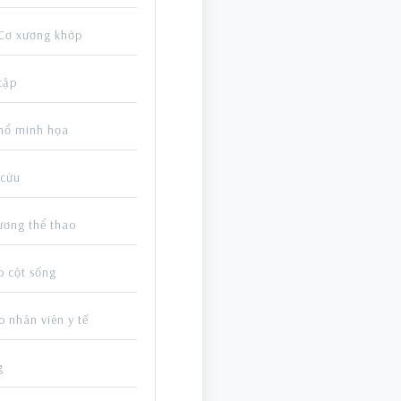
 Cơ xương khớp
tập
mổ minh họa
 cứu
ương thể thao
o cột sống
 nhân viên y tế
g