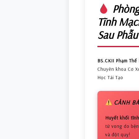
Phòng
Tĩnh Mạc
Sau Phẫu
BS.CKII Phạm Thế 
Chuyên khoa Cơ X
Học Tái Tạo
CẢNH BÁ
Huyết khối tĩn
tử vong do bện
và đột quỵ!