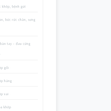
c khớp, bệnh gút
ân, bức rức chân, sưng
 bàn tay – đau cứng
y
ớp gối
ớp háng
ớp vai
óa khớp