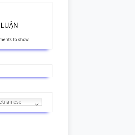
 LUẬN
ents to show.
etnamese