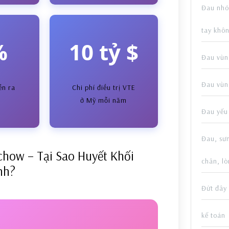
Đau nhói
tay khô
%
10 tỷ $
Đau vùng
Đau vùn
ễn ra
Chi phí điều trị VTE
m
ở Mỹ mỗi năm
Đau yếu 
Đau, sư
chow – Tại Sao Huyết Khối
chân, l
nh?
Đứt đây
kế toán