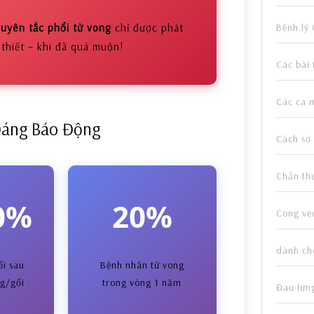
uyên tắc phổi tử vong
chỉ được phát
Bệnh lý
 thiết – khi đã quá muộn!
Các bài 
Các ca 
Đáng Báo Động
Cách sơ
Chấn th
0%
20%
Cong vẹ
dành cho
ối sau
Bệnh nhân tử vong
g/gối
trong vòng 1 năm
Đau lưn