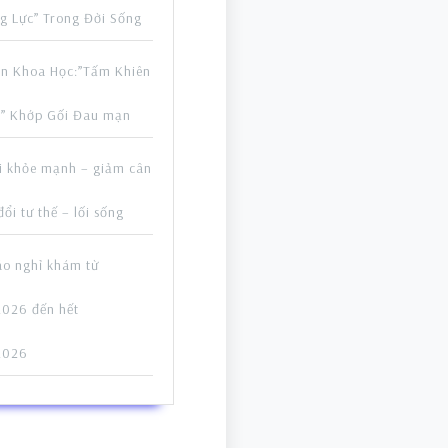
g Lực” Trong Đời Sống
n Khoa Học:”Tấm Khiên
i” Khớp Gối Đau mạn
i khỏe mạnh – giảm cân
đổi tư thế – lối sống
áo nghỉ khám từ
026 đến hết
2026