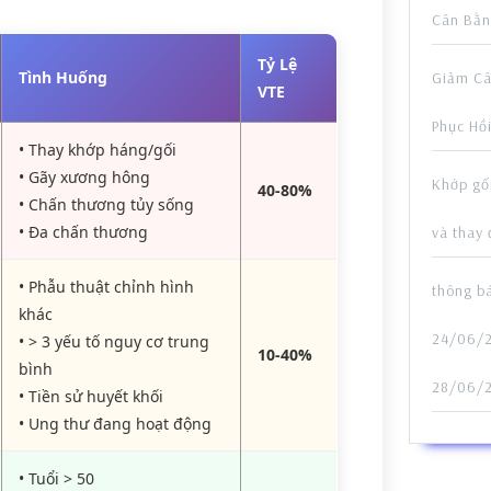
Cân Bằn
Tỷ Lệ
Tình Huống
Giảm Câ
VTE
Phục Hồ
• Thay khớp háng/gối
• Gãy xương hông
Khớp gố
40-80%
• Chấn thương tủy sống
• Đa chấn thương
và thay 
• Phẫu thuật chỉnh hình
thông b
khác
24/06/2
• > 3 yếu tố nguy cơ trung
10-40%
bình
28/06/
• Tiền sử huyết khối
• Ung thư đang hoạt động
• Tuổi > 50