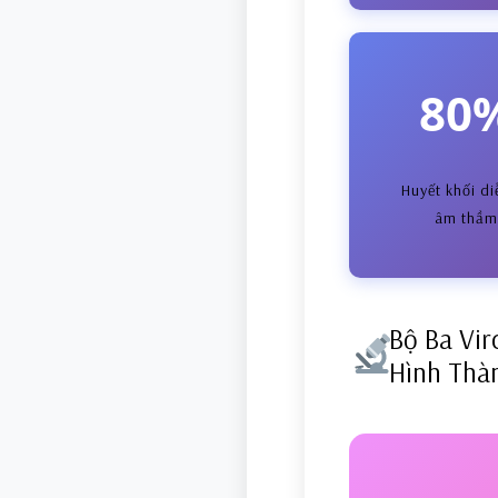
80
Huyết khối di
âm thầ
Bộ Ba Vir
Hình Thà