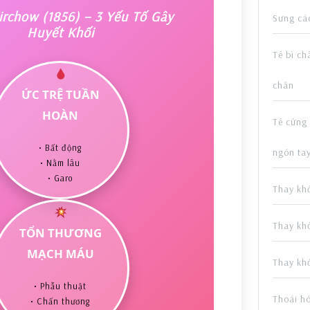
irchow (1856) – 3 Yếu Tố Gây
Sưng cá
Huyết Khối
Tê bì ch
chân
ỨC TRỆ TUẦN
HOÀN
Tê cứng
• Bất động
ngón ta
• Nằm lâu
• Garo
Thay kh
Thay kh
TỔN THƯƠNG
MẠCH MÁU
Thay kh
• Phẫu thuật
Thoái h
• Chấn thương