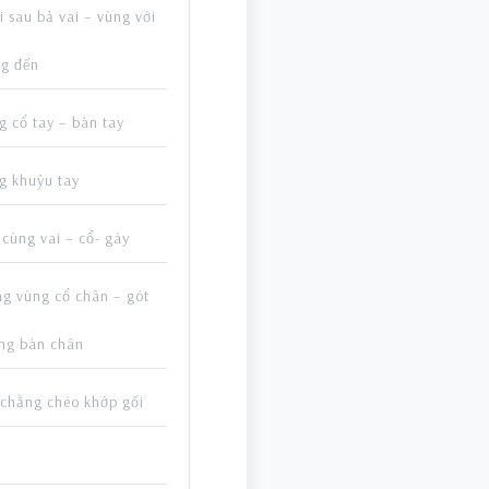
 sau bả vai – vùng với
ng đến
 cổ tay – bàn tay
g khuỷu tay
cùng vai – cổ- gáy
ng vùng cổ chân – gót
òng bàn chân
 chằng chéo khớp gối