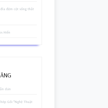
 đĩa đệm cột sống thắt
 bs Hiển
ĐĂNG
ẫn dán
Khớp Gối:”Nghệ Thuật