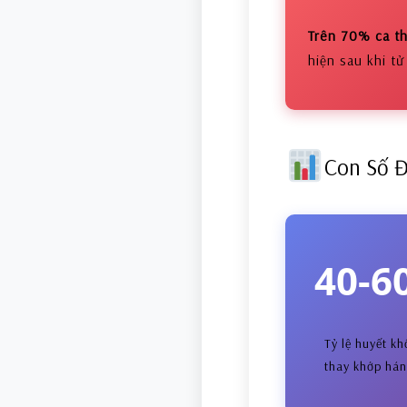
Trên 70% ca th
hiện sau khi tử
Con Số 
40-6
Tỷ lệ huyết kh
thay khớp hán