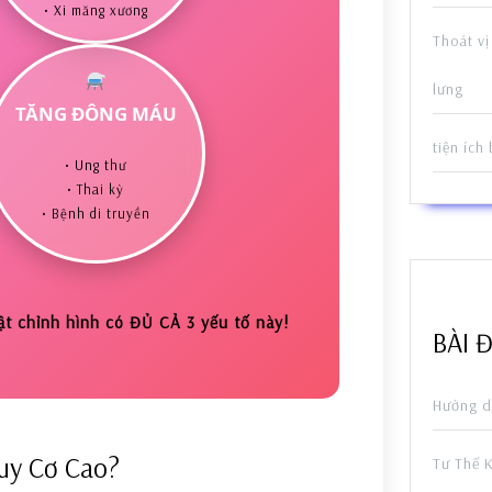
• Xi măng xương
Thoát vị
lưng
TĂNG ĐÔNG MÁU
tiện ích
• Ung thư
• Thai kỳ
• Bệnh di truyền
t chỉnh hình có ĐỦ CẢ 3 yếu tố này!
BÀI 
Hướng d
uy Cơ Cao?
Tư Thế 