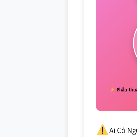
Phẫu thuậ
Ai Có Ng