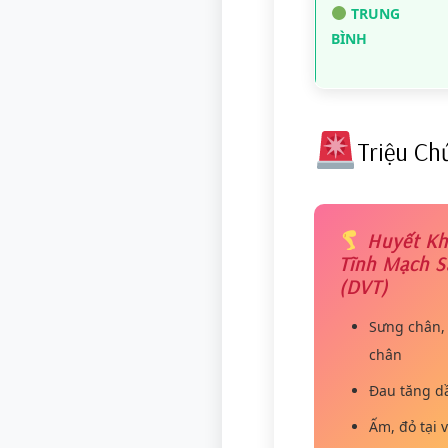
TRUNG
BÌNH
Triệu Ch
Huyết Kh
Tĩnh Mạch S
(DVT)
Sưng chân,
chân
Đau tăng d
Ấm, đỏ tại vị