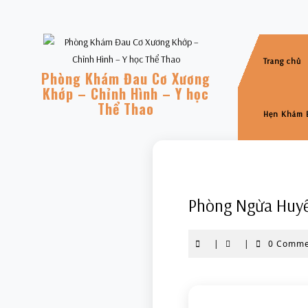
Skip
to
content
Trang chủ
Phòng Khám Đau Cơ Xương
Khớp – Chỉnh Hình – Y học
Thể Thao
Hẹn Khám 
Phòng Ngừa Huyế
|
|
0 Comm