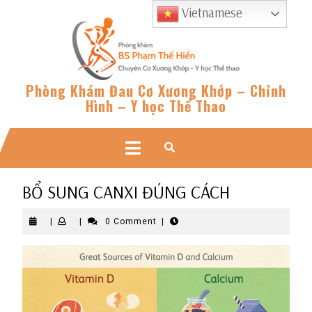
Skip
Vietnamese
to
content
Phòng Khám Đau Cơ Xương Khớp – Chỉnh
Hình – Y học Thể Thao
Open
Button
BỔ SUNG CANXI ĐÚNG CÁCH
|
|
0 Comment
|