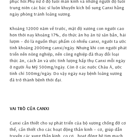
phục hồi.Phụ nữ ở độ tuổi mãn kinh và những người độ tuổi
trung niên các bác sĩ luôn khuyến kích bổ sung Canxi hằng
ngày phòng tránh loãng xương.
Khoảng 12000 năm về trước, mật độ xương con người cao
hơn thời nay khoảng 17%, do thức ăn họ ăn từ săn bắn, hái
lượm – đó là nguồn thực phẩm có nhiều canxi, người ta ước
tính khoảng 2000mg canxi/ngày. Nhưng khi con người phát
triển nền nông nghiệp, nền công nghiệp đã thay đổi loại
thức ăn, cách ăn và ước tính lượng hấp thụ Canxi mỗi ngày
ở người Âu Mỹ 500mg/ngày. Còn ở các nước Châu Á, ước
tính chỉ 300mg/ngày. Do vậy ngày nay bệnh loãng xương
đã trở thành bệnh thời đại.
VAI TRÒ CỦA CANXI
Canxi cần thiết cho sự phát triển của bộ xương chống đỡ cơ
thể, cần thiết cho các hoạt động thần kinh – cơ, giúp dẫn
truyền các xung thần kinh, co cơ , hoạt động hệ tim mạch