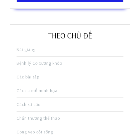
THEO CHỦ ĐỀ
Bài giảng
Bệnh lý Cơ xương khớp
Các bài tập
Các ca mổ minh họa
Cách sơ cứu
Chấn thương thể thao
Cong vẹo cột sống