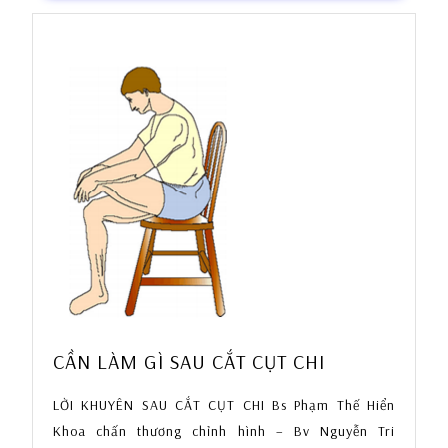
VỚI
TAY
KHÔNG
TỚI
CẦN
CẦN LÀM GÌ SAU CẮT CỤT CHI
LÀM
LỜI KHUYÊN SAU CẮT CỤT CHI Bs Phạm Thế Hiển
GÌ
SAU
Khoa chấn thương chỉnh hình – Bv Nguyễn Tri