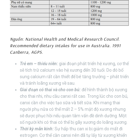
Nguồn: National Health and Medical Research Council.
Recommended dietary intakes for use in Australia. 1991
Canberra, AGPS.
Trẻ em – thiếu niên:
giai đoạn phát triển hệ xương, cơ thể
sẽ tích trữ calcium vào hệ xương đến 30 tuổi. Do đó bổ
sung calcium rất cần thiết để bé tăng trưởng – phát triển
và tránh loãng xương về sau.
Giai đoạn có thai và cho con bú:
để hình thành bộ xương
cho thai nhi, nhu cầu canxi rất cao. Trong lúc cho con bú,
canxi cần cho việc tạo sữa và tiết sữa. Khi mang thai
người phụ nữa có thể mất 2 – 5% mật độ xương nhưng
sẽ được phục hồi nếu quan tâm vấn đề dinh dưỡng. Một
số người khi có thai có thể bị gãy xương do loãng xương.
Thời kỳ mãn kinh:
Sự hấp thu can xi bị giảm do mất đi
estrogen. Cơ thể cần canxi nên đã tự lấy từ xương khiến