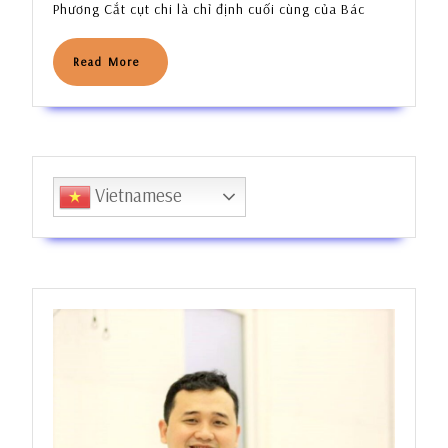
CẮT
Phương Cắt cụt chi là chỉ định cuối cùng của Bác
CỤT
CHI
Read
Read More
More
Vietnamese