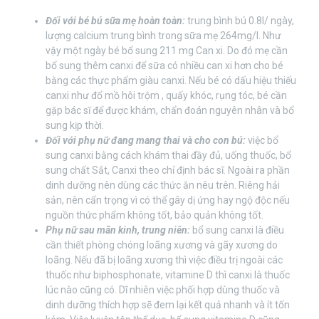
Đối với bé bú sữa mẹ hoàn toàn:
trung bình bú 0.8l/ ngày,
lượng calcium trung bình trong sữa mẹ 264mg/l. Như
vậy một ngày bé bổ sung 211 mg Can xi. Do đó mẹ cần
bổ sung thêm canxi để sữa có nhiều can xi hơn cho bé
bằng các thực phẩm giàu canxi. Nếu bé có dấu hiệu thiếu
canxi như đổ mồ hôi trộm , quấy khóc, rụng tóc, bé cần
gặp bác sĩ để được khám, chẩn đoán nguyên nhân và bổ
sung kịp thời.
Đối với phụ nữ đang mang thai và cho con bú:
việc bổ
sung canxi bằng cách khám thai đầy đủ, uống thuốc, bổ
sung chất Sắt, Canxi theo chỉ định bác sĩ. Ngoài ra phần
dinh dưỡng nên dùng các thức ăn nêu trên. Riêng hải
sản, nên cẩn trọng vì có thể gây dị ứng hay ngộ độc nếu
nguồn thức phẩm không tốt, bảo quản không tốt.
Phụ nữ sau mãn kinh, trung niên:
bổ sung canxi là điều
cần thiết phòng chóng loãng xương và gãy xương do
loãng. Nếu đã bị loãng xương thì việc điều trị ngoài các
thuốc như biphosphonate, vitamine D thì canxi là thuốc
lúc nào cũng có. Dĩ nhiên việc phối hợp dùng thuốc và
dinh dưỡng thích hợp sẽ đem lại kết quả nhanh và ít tốn