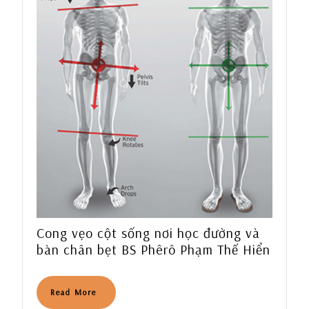
Cong vẹo cột sống nơi học đường và
Cong
bàn chân bẹt BS Phêrô Phạm Thế Hiển
vẹo
cột
Read
Read More
sống
More