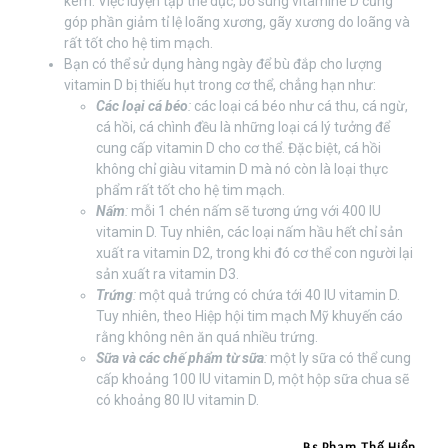
kém. Việc luyện tập thể dục, bổ sung vitamine D cũng
góp phần giảm tỉ lệ loãng xương, gãy xương do loãng và
rất tốt cho hệ tim mạch.
Bạn có thể sử dụng hàng ngày để bù đắp cho lượng
vitamin D bị thiếu hụt trong cơ thể, chẳng hạn như:
Các loại cá béo
:
các loại cá béo như cá thu, cá ngừ,
cá hồi, cá chình đều là những loại cá lý tưởng để
cung cấp vitamin D cho cơ thể. Đặc biệt, cá hồi
không chỉ giàu vitamin D mà nó còn là loại thực
phẩm rất tốt cho hệ tim mạch.
Nấm
:
mỗi 1 chén nấm sẽ tương ứng với 400 IU
vitamin D. Tuy nhiên, các loại nấm hầu hết chỉ sản
xuất ra vitamin D2, trong khi đó cơ thể con người lại
sản xuất ra vitamin D3.
Trứng
:
một quả trứng có chứa tới 40 IU vitamin D.
Tuy nhiên, theo Hiệp hội tim mạch Mỹ khuyến cáo
rằng không nên ăn quá nhiều trứng.
Sữa và các chế phẩm từ sữa
:
một ly sữa có thể cung
cấp khoảng 100 IU vitamin D, một hộp sữa chua sẽ
có khoảng 80 IU vitamin D.
Bs Phạm Thế Hiển