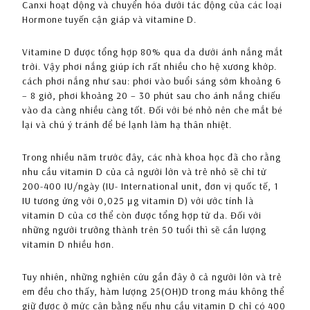
Canxi hoạt dộng và chuyển hóa dưới tác động của các loại
Hormone tuyến cận giáp và vitamine D.
Vitamine D được tổng hợp 80% qua da dưới ánh nắng mắt
trời. Vậy phơi nắng giúp ích rất nhiều cho hệ xương khớp.
cách phơi nắng như sau: phơi vào buổi sáng sớm khoảng 6
– 8 giờ, phơi khoảng 20 – 30 phút sau cho ánh nắng chiếu
vào da càng nhiều càng tốt. Đối với bé nhỏ nên che mắt bé
lại và chú ý tránh để bé lạnh làm hạ thân nhiệt.
Trong nhiều năm trước đây, các nhà khoa học đã cho rằng
nhu cầu vitamin D của cả người lớn và trẻ nhỏ sẽ chỉ từ
200-400 IU/ngày (IU- International unit, đơn vị quốc tế, 1
IU tương ứng với 0,025 μg vitamin D) với ước tính là
vitamin D của cơ thể còn được tổng hợp từ da. Đối với
những người trưởng thành trên 50 tuổi thì sẽ cần lượng
vitamin D nhiều hơn.
Tuy nhiên, những nghiên cứu gần đây ở cả người lớn và trẻ
em đều cho thấy, hàm lượng 25(OH)D trong máu không thể
giữ được ở mức cân bằng nếu nhu cầu vitamin D chỉ có 400