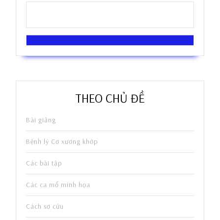
THEO CHỦ ĐỀ
Bài giảng
Bệnh lý Cơ xương khớp
Các bài tập
Các ca mổ minh họa
Cách sơ cứu