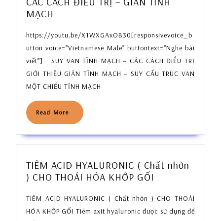
CÁC CÁCH ĐIỀU TRỊ – GIÃN TĨNH
–
CÁC
MẠCH
bán
CÁCH
phần
https://youtu.be/X1WXGAxOB30[responsivevoice_b
ĐIỀU
–
TRỊ
utton voice=”Vietnamese Male” buttontext=”Nghe bài
superPATH
–
viết”] SUY VAN TĨNH MẠCH – CÁC CÁCH ĐIỀU TRỊ
GIÃN
GIỚI THIỆU GIÃN TĨNH MẠCH – SUY CẤU TRÚC VAN
TĨNH
MỘT CHIỀU TĨNH MẠCH
MẠCH
Read
Read More
More
TIÊM ACID HYALURONIC ( Chất nhờn
TIÊM
) CHO THOÁI HÓA KHỚP GỐI
ACID
TIÊM ACID HYALURONIC ( Chất nhờn ) CHO THOÁI
HYALURONIC
(
HÓA KHỚP GỐI Tiêm axit hyaluronic được sử dụng để