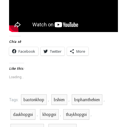
Chia sẻ
Facebook
Twitter
More
Like this:
Loading...
baotonkhop
bshien
bsphamthehien
Tags:
,
,
,
daukhopgoi
khopgoi
thaykhopgoi
,
,
,