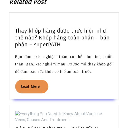
Related Post
Thay khớp háng được thực hiện như
thế nào? Khớp háng toàn phần – bán
Thay
phần – superPATH
khớp
Bạn được xét nghiệm toàn cơ thể như tim, phổi,
háng
được
thận, gan, xét nghiệm máu …trước mổ thay khớp gối
thực
để đảm bảo sức khỏe cơ thể an toàn trước
hiện
như
Read
Read More
thế
More
nào?
Khớp
háng
toàn
phần