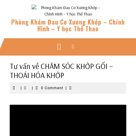
Skip
to
content
Phòng Khám Đau Cơ Xương Khớp – Chỉnh
Hình – Y học Thể Thao
Open
Button
Tư vấn về CHĂM SÓC KHỚP GỐI –
THOÁI HÓA KHỚP
|
|
0 Comment
|