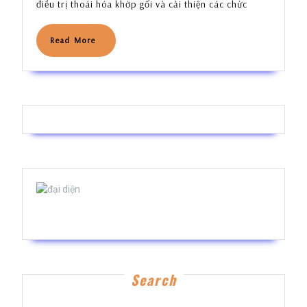
Chất
điều trị thoái hóa khớp gối và cải thiện các chức
nhờn
)
Read
Read More
CHO
More
THOÁI
HÓA
KHỚP
GỐI
Bs Phạm Thế Hiển
Search