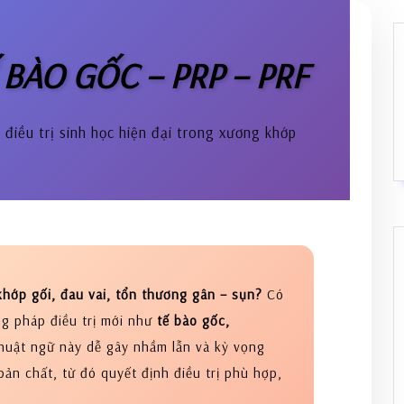
BÀO GỐC – PRP – PRF
điều trị sinh học hiện đại trong xương khớp
khớp gối, đau vai, tổn thương gân – sụn?
Có
g pháp điều trị mới như
tế bào gốc,
thuật ngữ này dễ gây nhầm lẫn và kỳ vọng
bản chất, từ đó quyết định điều trị phù hợp,