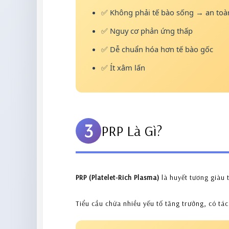
✅ Không phải tế bào sống → an toà
✅ Nguy cơ phản ứng thấp
✅ Dễ chuẩn hóa hơn tế bào gốc
✅ Ít xâm lấn
3
PRP Là Gì?
PRP (Platelet-Rich Plasma)
là huyết tương giàu 
Tiểu cầu chứa nhiều yếu tố tăng trưởng, có tá