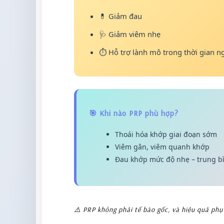
💊 Giảm đau
🩺 Giảm viêm nhẹ
⏱️ Hỗ trợ lành mô trong thời gian n
🎯 Khi nào PRP phù hợp?
Thoái hóa khớp giai đoạn sớm
Viêm gân, viêm quanh khớp
Đau khớp mức độ nhẹ – trung b
⚠️ PRP không phải tế bào gốc, và hiệu quả phụ