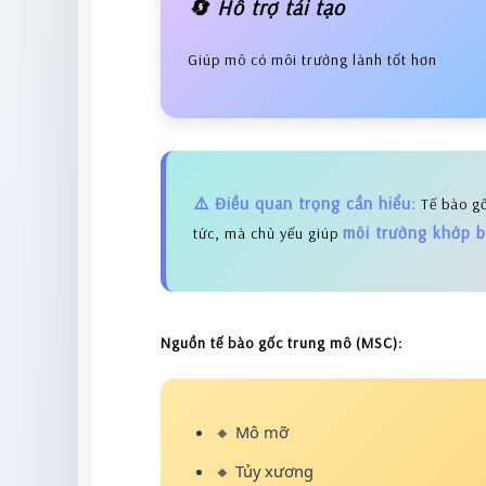
🔄 Hỗ trợ tái tạo
Giúp mô có môi trường lành tốt hơn
⚠️ Điều quan trọng cần hiểu:
Tế bào g
môi trường khớp b
tức, mà chủ yếu giúp
Nguồn tế bào gốc trung mô (MSC):
🔸 Mô mỡ
🔸 Tủy xương