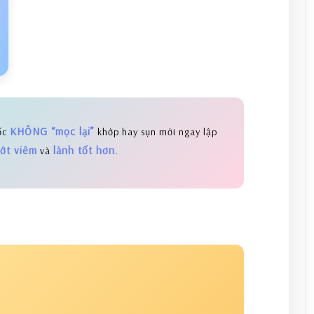
KHÔNG “mọc lại”
ốc
khớp hay sụn mới ngay lập
ớt viêm
lành tốt hơn
và
.