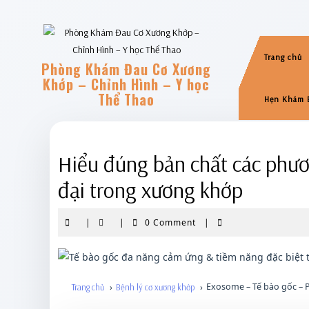
Skip
to
content
Trang chủ
Phòng Khám Đau Cơ Xương
Khớp – Chỉnh Hình – Y học
Thể Thao
Hẹn Khám 
Hiểu đúng bản chất các phươn
đại trong xương khớp
|
|
0 Comment
|
Exosome – Tế bào gốc – 
Trang chủ
›
Bệnh lý cơ xương khớp
›