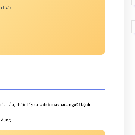
n hơn
tiểu cầu, được lấy từ
chính máu của người bệnh
.
c dụng: