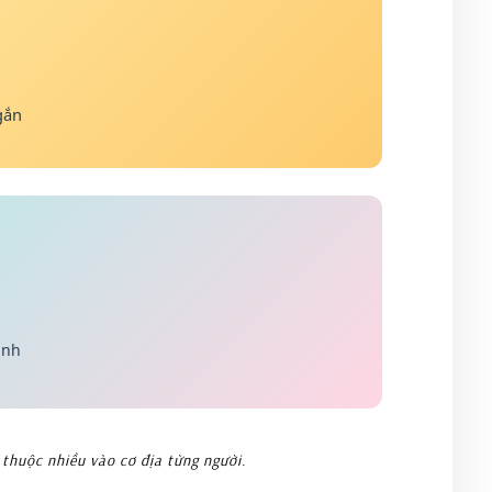
gắn
ình
 thuộc nhiều vào cơ địa từng người.