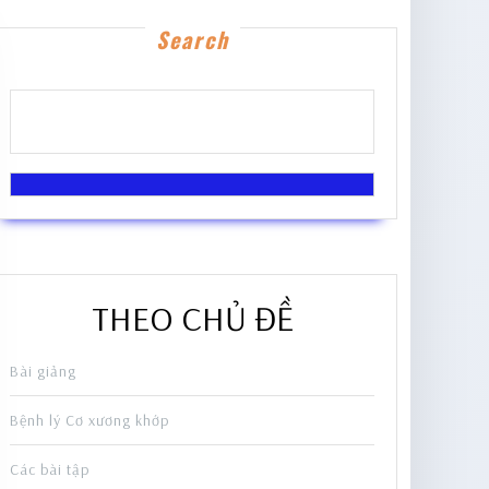
Search
THEO CHỦ ĐỀ
Bài giảng
Bệnh lý Cơ xương khớp
Các bài tập