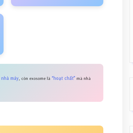
nhà máy
“hoạt chất”
ư
, còn exosome là
mà nhà