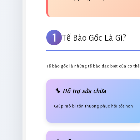
1
Tế Bào Gốc Là Gì?
Tế bào gốc là những tế bào đặc biệt của cơ thể
🔧 Hỗ trợ sửa chữa
Giúp mô bị tổn thương phục hồi tốt hơn