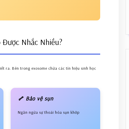
o Được Nhắc Nhiều?
iết ra. Bên trong exosome chứa các tín hiệu sinh học
🦴 Bảo vệ sụn
Ngăn ngừa sự thoái hóa sụn khớp