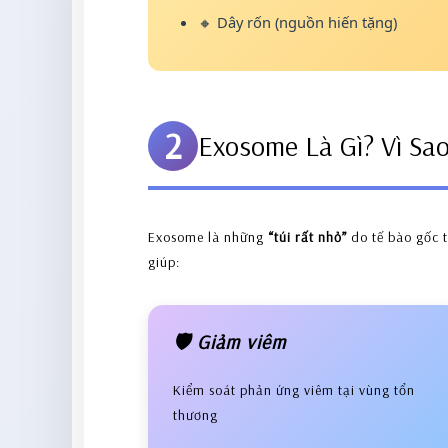
🔸 Dây rốn (nguồn hiến tặng)
2
Exosome Là Gì? Vì Sa
Exosome là những
“túi rất nhỏ”
do tế bào gốc t
giúp:
🛡️ Giảm viêm
Kiểm soát phản ứng viêm tại vùng tổn
thương