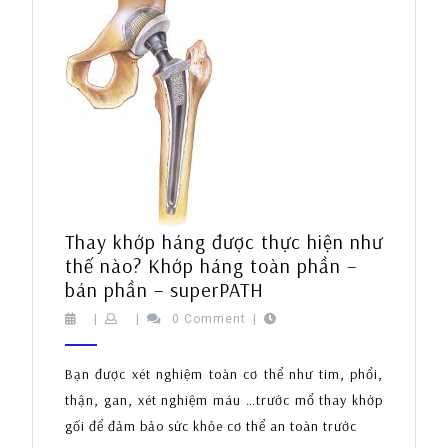
Thay khớp háng được thực hiện như
thế nào? Khớp háng toàn phần –
Thay
bán phần – superPATH
khớp
|
|
0 Comment
|
háng
được
Bạn được xét nghiệm toàn cơ thể như tim, phổi,
thực
thận, gan, xét nghiệm máu …trước mổ thay khớp
hiện
gối để đảm bảo sức khỏe cơ thể an toàn trước
như