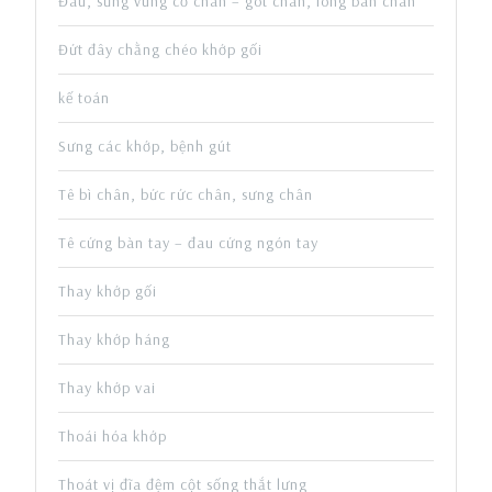
Đau, sưng vùng cổ chân – gót chân, lòng bàn chân
Đứt đây chằng chéo khớp gối
kế toán
Sưng các khớp, bệnh gút
Tê bì chân, bức rức chân, sưng chân
Tê cứng bàn tay – đau cứng ngón tay
Thay khớp gối
Thay khớp háng
Thay khớp vai
Thoái hóa khớp
Thoát vị đĩa đệm cột sống thắt lưng