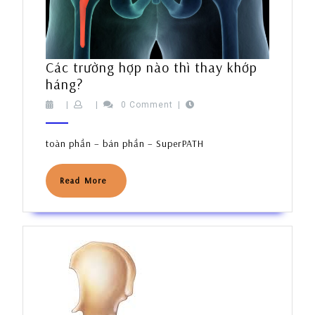
Các trường hợp nào thì thay khớp
Các
háng?
trường
|
|
0 Comment
|
hợp
nào
toàn phần – bán phần – SuperPATH
thì
thay
Read
Read More
khớp
More
háng?