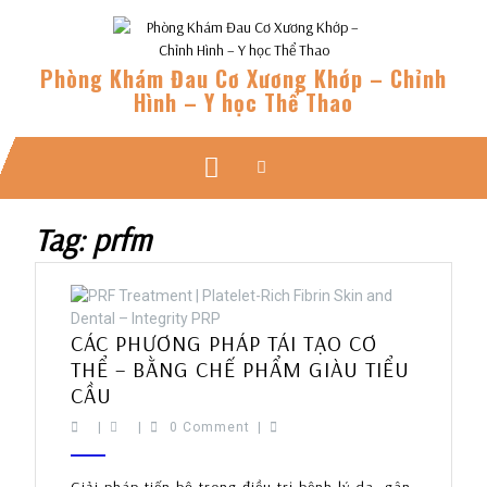
Skip
to
content
Phòng Khám Đau Cơ Xương Khớp – Chỉnh
Hình – Y học Thể Thao
Open
Button
Tag:
prfm
CÁC PHƯƠNG PHÁP TÁI TẠO CƠ
THỂ – BẰNG CHẾ PHẨM GIÀU TIỂU
CÁC
CẦU
PHƯƠNG
|
|
0 Comment
|
PHÁP
TÁI
Giải pháp tiến bộ trong điều trị bệnh lý da, gân,