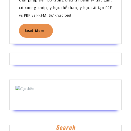
TẠO
cơ xương khớp, y học thể thao, y học tái tạo PRF
CƠ
vs PRP vs PRFM: Sự khác biệt
THỂ
–
BẰNG
Read
Read More
More
CHẾ
PHẨM
GIÀU
TIỂU
CẦU
Bs Phạm Thế Hiển
Search