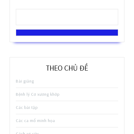
THEO CHỦ ĐỀ
Bài giảng
Bệnh lý Cơ xương khớp
Các bài tập
Các ca mổ minh họa
Cách sơ cứu