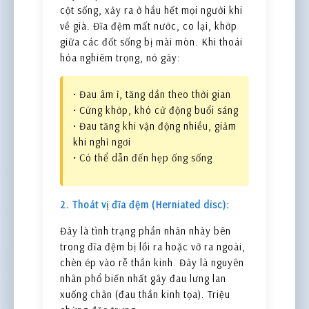
cột sống, xảy ra ở hầu hết mọi người khi
về già. Đĩa đệm mất nước, co lại, khớp
giữa các đốt sống bị mài mòn. Khi thoái
hóa nghiêm trọng, nó gây:
• Đau âm ỉ, tăng dần theo thời gian
• Cứng khớp, khó cử động buổi sáng
• Đau tăng khi vận động nhiều, giảm
khi nghỉ ngơi
• Có thể dẫn đến hẹp ống sống
2. Thoát vị đĩa đệm (Herniated disc):
Đây là tình trạng phần nhân nhày bên
trong đĩa đệm bị lồi ra hoặc vỡ ra ngoài,
chèn ép vào rễ thần kinh. Đây là nguyên
nhân phổ biến nhất gây đau lưng lan
xuống chân (đau thần kinh tọa). Triệu