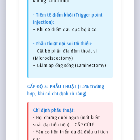
không “chữa khỏi”
• Tiêm tê điểm khởi (Trigger point
injection):
– Khi có điểm đau cục bộ ở cơ
• Phẫu thuật nội soi tối thiểu:
– Cắt bỏ phần đĩa đệm thoát vị
(Microdiscectomy)
– Giảm áp ống sống (Laminectomy)
CẤP ĐỘ 3: PHẪU THUẬT (< 5% trường
hợp, khi có chỉ định rõ ràng)
Chỉ định phẫu thuật:
• Hội chứng đuôi ngựa (mất kiểm
soát đại tiểu tiện) – CẤP CỨU!
• Yếu cơ tiến triển dù đã điều trị tích
cực