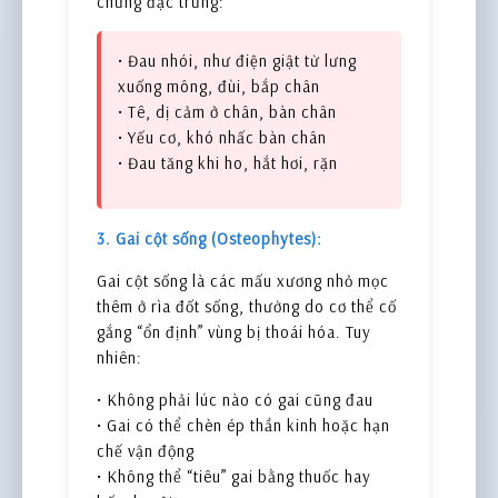
chứng đặc trưng:
• Đau nhói, như điện giật từ lưng
xuống mông, đùi, bắp chân
• Tê, dị cảm ở chân, bàn chân
• Yếu cơ, khó nhấc bàn chân
• Đau tăng khi ho, hắt hơi, rặn
3. Gai cột sống (Osteophytes):
Gai cột sống là các mấu xương nhỏ mọc
thêm ở rìa đốt sống, thường do cơ thể cố
gắng “ổn định” vùng bị thoái hóa. Tuy
nhiên:
• Không phải lúc nào có gai cũng đau
• Gai có thể chèn ép thần kinh hoặc hạn
chế vận động
• Không thể “tiêu” gai bằng thuốc hay