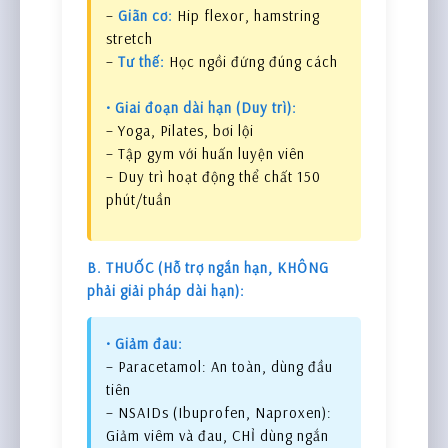
–
Giãn cơ:
Hip flexor, hamstring
stretch
–
Tư thế:
Học ngồi đứng đúng cách
• Giai đoạn dài hạn (Duy trì):
– Yoga, Pilates, bơi lội
– Tập gym với huấn luyện viên
– Duy trì hoạt động thể chất 150
phút/tuần
B. THUỐC (Hỗ trợ ngắn hạn, KHÔNG
phải giải pháp dài hạn):
• Giảm đau:
– Paracetamol: An toàn, dùng đầu
tiên
– NSAIDs (Ibuprofen, Naproxen):
Giảm viêm và đau, CHỈ dùng ngắn