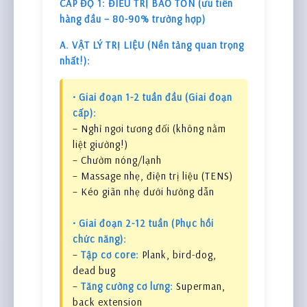
CẤP ĐỘ 1: ĐIỀU TRỊ BẢO TỒN (ưu tiên
hàng đầu – 80-90% trường hợp)
A. VẬT LÝ TRỊ LIỆU (Nền tảng quan trọng
nhất!):
• Giai đoạn 1-2 tuần đầu (Giai đoạn
cấp):
– Nghỉ ngơi tương đối (không nằm
liệt giường!)
– Chườm nóng/lạnh
– Massage nhẹ, điện trị liệu (TENS)
– Kéo giãn nhẹ dưới hướng dẫn
• Giai đoạn 2-12 tuần (Phục hồi
chức năng):
–
Tập cơ core:
Plank, bird-dog,
dead bug
–
Tăng cường cơ lưng:
Superman,
back extension