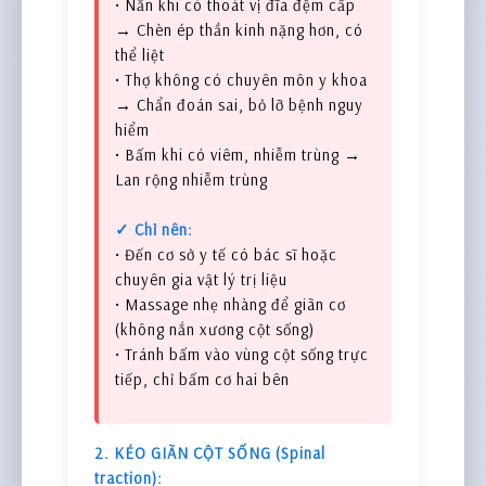
• Nắn khi có thoát vị đĩa đệm cấp
→ Chèn ép thần kinh nặng hơn, có
thể liệt
• Thợ không có chuyên môn y khoa
→ Chẩn đoán sai, bỏ lỡ bệnh nguy
hiểm
• Bấm khi có viêm, nhiễm trùng →
Lan rộng nhiễm trùng
✓ Chỉ nên:
• Đến cơ sở y tế có bác sĩ hoặc
chuyên gia vật lý trị liệu
• Massage nhẹ nhàng để giãn cơ
(không nắn xương cột sống)
• Tránh bấm vào vùng cột sống trực
tiếp, chỉ bấm cơ hai bên
2. KÉO GIÃN CỘT SỐNG (Spinal
traction):