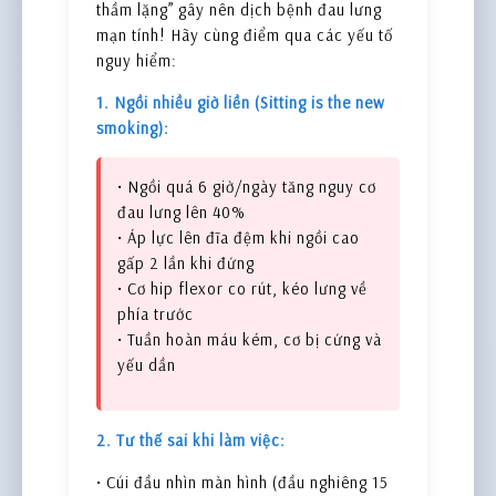
thầm lặng” gây nên dịch bệnh đau lưng
mạn tính! Hãy cùng điểm qua các yếu tố
nguy hiểm:
1. Ngồi nhiều giờ liền (Sitting is the new
smoking):
• Ngồi quá 6 giờ/ngày tăng nguy cơ
đau lưng lên 40%
• Áp lực lên đĩa đệm khi ngồi cao
gấp 2 lần khi đứng
• Cơ hip flexor co rút, kéo lưng về
phía trước
• Tuần hoàn máu kém, cơ bị cứng và
yếu dần
2. Tư thế sai khi làm việc:
• Cúi đầu nhìn màn hình (đầu nghiêng 15