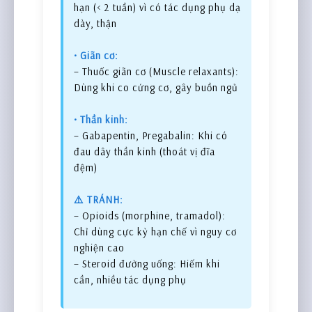
hạn (< 2 tuần) vì có tác dụng phụ dạ
dày, thận
• Giãn cơ:
– Thuốc giãn cơ (Muscle relaxants):
Dùng khi co cứng cơ, gây buồn ngủ
• Thần kinh:
– Gabapentin, Pregabalin: Khi có
đau dây thần kinh (thoát vị đĩa
đệm)
⚠️ TRÁNH:
– Opioids (morphine, tramadol):
Chỉ dùng cực kỳ hạn chế vì nguy cơ
nghiện cao
– Steroid đường uống: Hiếm khi
cần, nhiều tác dụng phụ