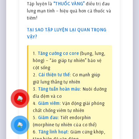
Tập luyện là
“THUỐC VÀNG”
điều trị đau
lưng mạn tính – hiệu quả hơn cả thuốc và
tiêm!
TẠI SAO TẬP LUYỆN LẠI QUAN TRỌNG
VẬY?
1.
Tăng cường cơ core
(bụng, lưng,
hông) – “áo giáp tự nhiên” bảo vệ
cột sống
2.
Cải thiện tư thế:
Cơ mạnh giúp
giữ lưng thẳng tự nhiên
3.
Tăng tuần hoàn máu:
Nuôi dưỡng
đĩa đệm và cơ
4.
Giảm viêm:
Vận động giải phóng
chất chống viêm tự nhiên
5.
Giảm đau:
Tiết endorphin
(morphine tự nhiên của cơ thể)
6.
Tăng linh hoạt:
Giảm cứng khớp,
tăng biên độ vận động