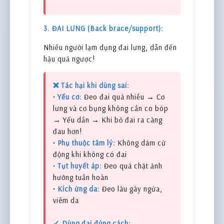
3. ĐAI LƯNG (Back brace/support):
Nhiều người lạm dụng đai lưng, dẫn đến
hậu quả ngược!
❌ Tác hại khi dùng sai:
•
Yếu cơ:
Đeo đai quá nhiều → Cơ
lưng và cơ bụng không cần co bóp
→ Yếu dần → Khi bỏ đai ra càng
đau hơn!
•
Phụ thuộc tâm lý:
Không dám cử
động khi không có đai
•
Tụt huyết áp:
Đeo quá chặt ảnh
hưởng tuần hoàn
•
Kích ứng da:
Đeo lâu gây ngứa,
viêm da
✓ Dùng đai đúng cách: