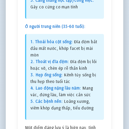
5. Căng thẳng học tập/công việc:
Gây co cứng cơ mạn tính
Ở người trung niên (35-60 tuổi):
1. Thoái hóa cột sống:
Đĩa đệm bắt
đầu mất nước, khớp facet bị mài
mòn
2. Thoát vị đĩa đệm:
Đĩa đệm bị lồi
hoặc vỡ, chèn ép rễ thần kinh
3. Hẹp ống sống:
Kênh tủy sống bị
thu hẹp theo tuổi tác
4. Lao động nặng lâu năm:
Mang
vác, đứng lâu, làm việc cần sức
5. Các bệnh nền:
Loãng xương,
viêm khớp dạng thấp, tiểu đường
Một điểm đáng lưu ý là hiện nay, tình