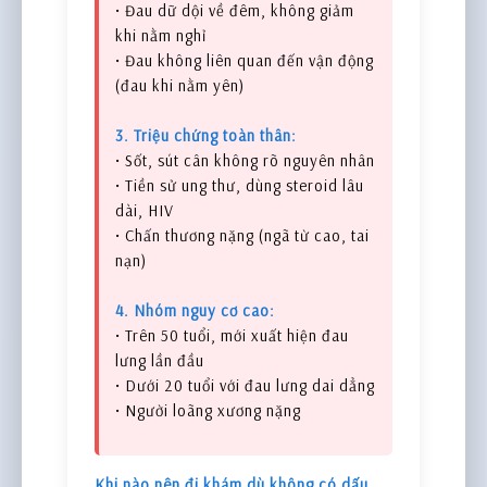
• Đau dữ dội về đêm, không giảm
khi nằm nghỉ
• Đau không liên quan đến vận động
(đau khi nằm yên)
3. Triệu chứng toàn thân:
• Sốt, sút cân không rõ nguyên nhân
• Tiền sử ung thư, dùng steroid lâu
dài, HIV
• Chấn thương nặng (ngã từ cao, tai
nạn)
4. Nhóm nguy cơ cao:
• Trên 50 tuổi, mới xuất hiện đau
lưng lần đầu
• Dưới 20 tuổi với đau lưng dai dẳng
• Người loãng xương nặng
Khi nào nên đi khám dù không có dấu