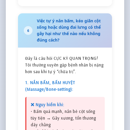
Việc tự ý nắn bấm, kéo giãn cột
sống hoặc dùng đai lưng có thể
6
gây hại như thế nào nếu không
đúng cách?
Đây là câu hỏi CỰC KỲ QUAN TRỌNG!
Tôi thường xuyên gặp bệnh nhân bị nặng
hơn sau khi tự ý “chữa trị”.
1. NẮN BẤM, BẤM HUYỆT
(Massage/Bone-setting):
❌ Nguy hiểm khi:
• Bấm quá mạnh, nắn bẻ cột sống
tùy tiện → Gãy xương, tổn thương
dây chằng