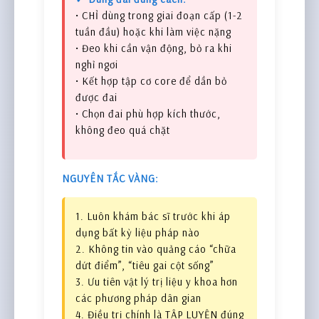
• CHỈ dùng trong giai đoạn cấp (1-2
tuần đầu) hoặc khi làm việc nặng
• Đeo khi cần vận động, bỏ ra khi
nghỉ ngơi
• Kết hợp tập cơ core để dần bỏ
được đai
• Chọn đai phù hợp kích thước,
không đeo quá chặt
NGUYÊN TẮC VÀNG:
1. Luôn khám bác sĩ trước khi áp
dụng bất kỳ liệu pháp nào
2. Không tin vào quảng cáo “chữa
dứt điểm”, “tiêu gai cột sống”
3. Ưu tiên vật lý trị liệu y khoa hơn
các phương pháp dân gian
4. Điều trị chính là TẬP LUYỆN đúng